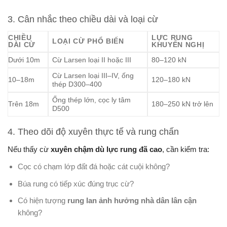
3. Cân nhắc theo chiều dài và loại cừ
CHIỀU
LỰC RUNG
LOẠI CỪ PHỔ BIẾN
DÀI CỪ
KHUYẾN NGHỊ
Dưới 10m
Cừ Larsen loại II hoặc III
80–120 kN
Cừ Larsen loại III–IV, ống
10–18m
120–180 kN
thép D300–400
Ống thép lớn, cọc ly tâm
Trên 18m
180–250 kN trở lên
D500
4. Theo dõi độ xuyên thực tế và rung chấn
Nếu thấy cừ
xuyên chậm dù lực rung đã cao
, cần kiểm tra:
Cọc có chạm lớp đất đá hoặc cát cuội không?
Búa rung có tiếp xúc đúng trục cừ?
Có hiện tượng
rung lan ảnh hưởng nhà dân lân cận
không?