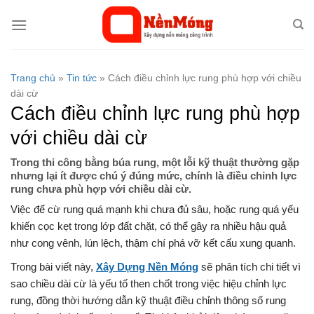
Bỏ
qua
nội
dung
Trang chủ
»
Tin tức
»
Cách điều chỉnh lực rung phù hợp với chiều
dài cừ
Cách điều chỉnh lực rung phù hợp
với chiều dài cừ
Trong thi công bằng búa rung, một lỗi kỹ thuật thường gặp
nhưng lại ít được chú ý đúng mức, chính là điều chỉnh lực
rung chưa phù hợp với chiều dài cừ.
Việc để cừ rung quá mạnh khi chưa đủ sâu, hoặc rung quá yếu
khiến cọc kẹt trong lớp đất chặt, có thể gây ra nhiều hậu quả
như cong vênh, lún lệch, thậm chí phá vỡ kết cấu xung quanh.
Trong bài viết này,
Xây Dựng Nền Móng
sẽ phân tích chi tiết vì
sao chiều dài cừ là yếu tố then chốt trong việc hiệu chỉnh lực
rung, đồng thời hướng dẫn kỹ thuật điều chỉnh thông số rung