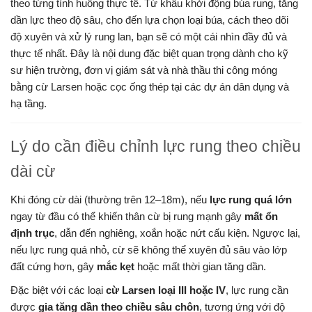
theo từng tình huống thực tế. Từ khâu khởi động búa rung, tăng
dần lực theo độ sâu, cho đến lựa chọn loại búa, cách theo dõi
độ xuyên và xử lý rung lan, bạn sẽ có một cái nhìn đầy đủ và
thực tế nhất. Đây là nội dung đặc biệt quan trọng dành cho kỹ
sư hiện trường, đơn vị giám sát và nhà thầu thi công móng
bằng cừ Larsen hoặc cọc ống thép tại các dự án dân dụng và
hạ tầng.
Lý do cần điều chỉnh lực rung theo chiều
dài cừ
Khi đóng cừ dài (thường trên 12–18m), nếu
lực rung quá lớn
ngay từ đầu có thể khiến thân cừ bị rung mạnh gây
mất ổn
định trục
, dẫn đến nghiêng, xoắn hoặc nứt cấu kiện. Ngược lại,
nếu lực rung quá nhỏ, cừ sẽ không thể xuyên đủ sâu vào lớp
đất cứng hơn, gây
mắc kẹt
hoặc mất thời gian tăng dần.
Đặc biệt với các loại
cừ Larsen loại III hoặc IV
, lực rung cần
được
gia tăng dần theo chiều sâu chôn
, tương ứng với độ