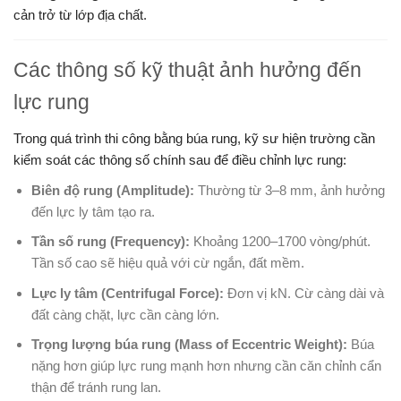
cản trở từ lớp địa chất.
Các thông số kỹ thuật ảnh hưởng đến
lực rung
Trong quá trình thi công bằng búa rung, kỹ sư hiện trường cần
kiểm soát các thông số chính sau để điều chỉnh lực rung:
Biên độ rung (Amplitude):
Thường từ 3–8 mm, ảnh hưởng
đến lực ly tâm tạo ra.
Tần số rung (Frequency):
Khoảng 1200–1700 vòng/phút.
Tần số cao sẽ hiệu quả với cừ ngắn, đất mềm.
Lực ly tâm (Centrifugal Force):
Đơn vị kN. Cừ càng dài và
đất càng chặt, lực cần càng lớn.
Trọng lượng búa rung (Mass of Eccentric Weight):
Búa
nặng hơn giúp lực rung mạnh hơn nhưng cần căn chỉnh cẩn
thận để tránh rung lan.