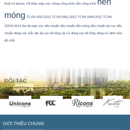
nền
thuê cừ larsen
cốt thép
máy xúc
móng công trình
nền công trình
móng
TCVN 4253:2012
TCVN 9361:2012
TCVN 9394:2012
TCVN
10318:2014
thợ lái máy xúc
tiêu chuẩn
tiêu chuẩn nền móng
tiêu chuẩn ép cọc
tiêu
chuẩn đóng cọc
trắc địa
ép cọc bê tông
ép cừ
đóng cọc bê tông
đóng cừ
định mức
độ chối
ĐỐI TÁC
GIỚI THIỆU CHUNG