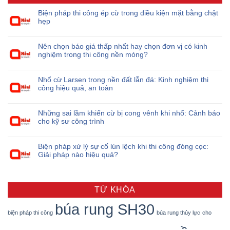
Biện pháp thi công ép cừ trong điều kiện mặt bằng chật
hẹp
Nên chọn báo giá thấp nhất hay chọn đơn vị có kinh
nghiệm trong thi công nền móng?
Nhổ cừ Larsen trong nền đất lẫn đá: Kinh nghiệm thi
công hiệu quả, an toàn
Những sai lầm khiến cừ bị cong vênh khi nhổ: Cảnh báo
cho kỹ sư công trình
Biện pháp xử lý sự cố lún lệch khi thi công đóng cọc:
Giải pháp nào hiệu quả?
TỪ KHÓA
búa rung SH30
biện pháp thi công
búa rung thủy lực
cho