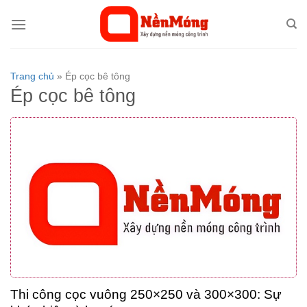
Bỏ
qua
nội
dung
Trang chủ
»
Ép cọc bê tông
Ép cọc bê tông
Thi công cọc vuông 250×250 và 300×300: Sự