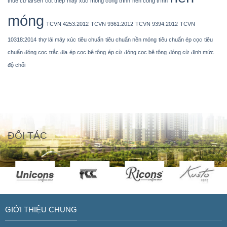
thuê cừ larsen
cốt thép
máy xúc
móng công trình
nền công trình
móng
TCVN 4253:2012
TCVN 9361:2012
TCVN 9394:2012
TCVN
10318:2014
thợ lái máy xúc
tiêu chuẩn
tiêu chuẩn nền móng
tiêu chuẩn ép cọc
tiêu
chuẩn đóng cọc
trắc địa
ép cọc bê tông
ép cừ
đóng cọc bê tông
đóng cừ
định mức
độ chối
ĐỐI TÁC
GIỚI THIỆU CHUNG