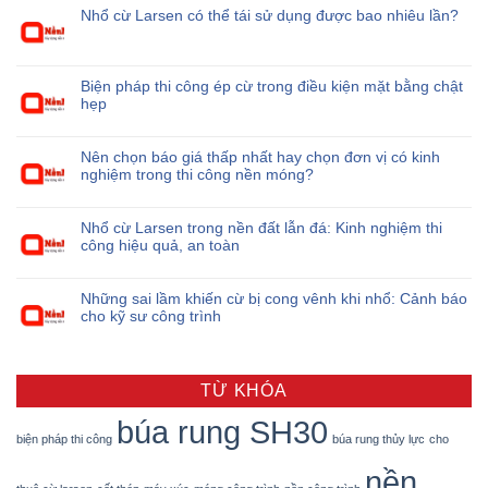
Nhổ cừ Larsen có thể tái sử dụng được bao nhiêu lần?
Biện pháp thi công ép cừ trong điều kiện mặt bằng chật
hẹp
Nên chọn báo giá thấp nhất hay chọn đơn vị có kinh
nghiệm trong thi công nền móng?
Nhổ cừ Larsen trong nền đất lẫn đá: Kinh nghiệm thi
công hiệu quả, an toàn
Những sai lầm khiến cừ bị cong vênh khi nhổ: Cảnh báo
cho kỹ sư công trình
TỪ KHÓA
búa rung SH30
biện pháp thi công
búa rung thủy lực
cho
nền