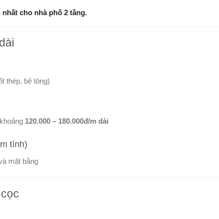
nhất cho nhà phố 2 tầng.
dài
t thép, bê tông)
g khoảng
120.000 – 180.000đ/m dài
ạm tính)
và mặt bằng
 cọc