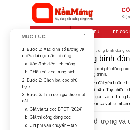
Bỏ
CÔ
qua
Điện
nội
dung
TRANG CHỦ
GIỚI THIỆU
ÉP CỌC
MỤC LỤC
1. Bước 1: Xác định số lượng và
Trang chủ
»
Tin tức
»
Cách tính giá trung bình đóng c
chiều dài cọc cần thi công
Cách tính giá trung bình đó
a. Xác định diện tích móng
Hướng dẫn chi tiết cách dự toán chi phí đóng cọc 
b. Chiều dài cọc trung bình
theo mét dài và khối lượng công trình.
2. Bước 2: Chọn loại cọc phù
Đối với nhà phố 2 tầng xây trên nền đất yếu hoặc k
hợp
bắt buộc để đảm bảo an toàn kết cấu.
Tuy nhiên, n
3. Bước 3: Tính đơn giá theo mét
phí phần cọc, dẫn đến bị động về ngân sách. Trong bà
dài
đóng cọc cho nhà 2 tầng
, bao gồm cả vật tư, nhân 
a. Giá vật tư cọc BTCT (2024)
b. Giá thi công đóng cọc
1. Bước 1: Xác định số lượng và c
c. Chi phí vận chuyển – tập