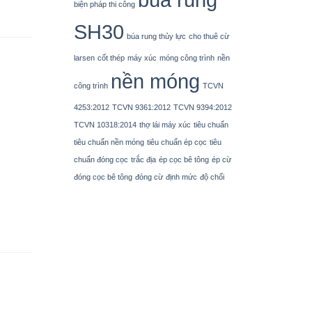
biện pháp thi công
SH30
búa rung thủy lực
cho thuê cừ
larsen
cốt thép
máy xúc
móng công trình
nền
nền móng
công trình
TCVN
4253:2012
TCVN 9361:2012
TCVN 9394:2012
TCVN 10318:2014
thợ lái máy xúc
tiêu chuẩn
tiêu chuẩn nền móng
tiêu chuẩn ép cọc
tiêu
chuẩn đóng cọc
trắc địa
ép cọc bê tông
ép cừ
đóng cọc bê tông
đóng cừ
định mức
độ chối