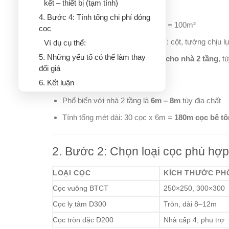
kết – thiết bị (tạm tính)
a. Xác định diện tích móng
4. Bước 4: Tính tổng chi phí đóng
Ví dụ: nhà phố diện tích 5x20m = 100m²
cọc
Móng thường đóng cọc tại vị trí: cột, tường chịu l
Ví dụ cụ thể:
5. Những yếu tố có thể làm thay
Trung bình
khoảng 25–40 cọc cho nhà 2 tầng
, t
đổi giá
b. Chiều dài cọc trung bình
6. Kết luận
Phổ biến với nhà 2 tầng là
6m – 8m
tùy địa chất
Tính tổng mét dài: 30 cọc x 6m =
180m cọc bê t
2. Bước 2: Chọn loại cọc phù hợp
LOẠI CỌC
KÍCH THƯỚC PH
Cọc vuông BTCT
250×250, 300×300
Cọc ly tâm D300
Tròn, dài 8–12m
Cọc tròn đặc D200
Nhà cấp 4, phụ trợ