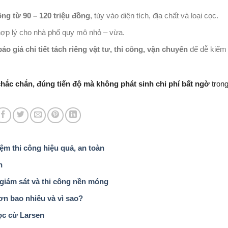
ng từ 90 – 120 triệu đồng
, tùy vào diện tích, địa chất và loại cọc.
ợp lý cho nhà phố quy mô nhỏ – vừa.
áo giá chi tiết tách riêng vật tư, thi công, vận chuyển
để dễ kiểm 
chắc chắn, đúng tiến độ mà không phát sinh chi phí bất ngờ
trong
ệm thi công hiệu quả, an toàn
h
giám sát và thi công nền móng
ơn bao nhiêu và vì sao?
ọc cừ Larsen