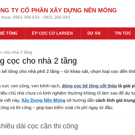
NG TY CỔ PHẦN XÂY DỰNG NỀN MÓNG
 thoại:
0961.394.633 - 0931.266.043
 BÊ TÔNG
ÉP CỌC CỪ LARSEN
DỰ ÁN
TIN TỨC
ọc cho nhà 2 tầng
ng cọc cho nhà 2 tầng
bê tông cho nhà phố 2 tầng – từ khảo sát, chọn loại cọc đến tín
hu vực ven sông, ven kênh rạch,
đóng cọc bê tông cốt thép
là giải 
hiều chủ nhà chưa có kinh nghiệm thường không rõ làm sao để dự to
i viết này,
Xây Dựng Nền Móng
sẽ hướng dẫn
cách tính giá trun
công và thi công – giúp bạn kiểm soát chi phí ngay từ đầu.
hiều dài cọc cần thi công