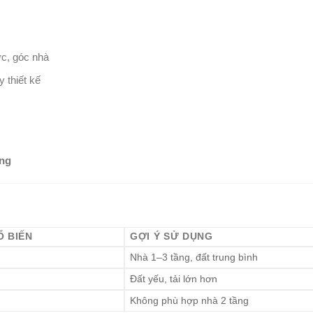
ực, góc nhà
ùy thiết kế
ông
Ổ BIẾN
GỢI Ý SỬ DỤNG
Nhà 1–3 tầng, đất trung bình
Đất yếu, tải lớn hơn
Không phù hợp nhà 2 tầng