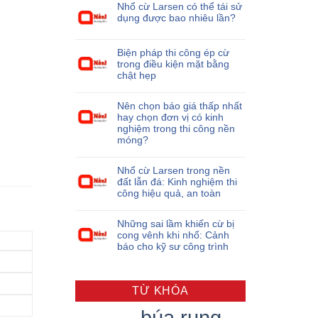
Nhổ cừ Larsen có thể tái sử
dụng được bao nhiêu lần?
Biện pháp thi công ép cừ
trong điều kiện mặt bằng
chật hẹp
Nên chọn báo giá thấp nhất
hay chọn đơn vị có kinh
nghiệm trong thi công nền
móng?
Nhổ cừ Larsen trong nền
đất lẫn đá: Kinh nghiệm thi
công hiệu quả, an toàn
Những sai lầm khiến cừ bị
cong vênh khi nhổ: Cảnh
báo cho kỹ sư công trình
TỪ KHÓA
búa rung