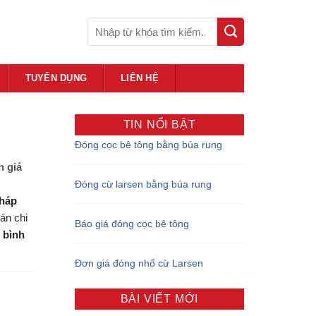
TUYỂN DỤNG
LIÊN HỆ
TIN NỔI BẬT
Đóng cọc bê tông bằng búa rung
h giá
Đóng cừ larsen bằng búa rung
pháp
án chi
Báo giá đóng cọc bê tông
g bình
Đơn giá đóng nhổ cừ Larsen
BÀI VIẾT MỚI