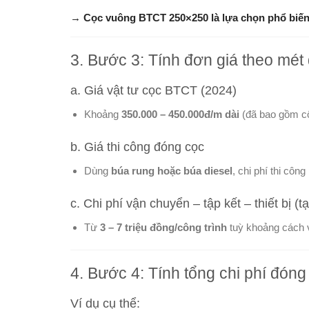
→
Cọc vuông BTCT 250×250 là lựa chọn phổ biến 
3. Bước 3: Tính đơn giá theo mét 
a. Giá vật tư cọc BTCT (2024)
Khoảng
350.000 – 450.000đ/m dài
(đã bao gồm cố
b. Giá thi công đóng cọc
Dùng
búa rung hoặc búa diesel
, chi phí thi côn
c. Chi phí vận chuyển – tập kết – thiết bị (t
Từ
3 – 7 triệu đồng/công trình
tuỳ khoảng cách 
4. Bước 4: Tính tổng chi phí đóng
Ví dụ cụ thể: