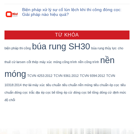
Biện pháp xử lý sự cố lún lệch khi thi công đóng cọc:
Giải pháp nào hiệu quả?
TỪ KHÓA
búa rung SH30
biện pháp thi công
búa rung thủy lực
cho
nền
thuê cừ larsen
cốt thép
máy xúc
móng công trình
nền công trình
móng
TCVN 4253:2012
TCVN 9361:2012
TCVN 9394:2012
TCVN
10318:2014
thợ lái máy xúc
tiêu chuẩn
tiêu chuẩn nền móng
tiêu chuẩn ép cọc
tiêu
chuẩn đóng cọc
trắc địa
ép cọc bê tông
ép cừ
đóng cọc bê tông
đóng cừ
định mức
độ chối