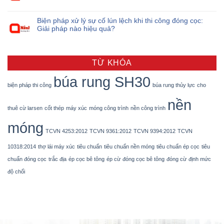
Biện pháp xử lý sự cố lún lệch khi thi công đóng cọc:
Giải pháp nào hiệu quả?
TỪ KHÓA
búa rung SH30
biện pháp thi công
búa rung thủy lực
cho
nền
thuê cừ larsen
cốt thép
máy xúc
móng công trình
nền công trình
móng
TCVN 4253:2012
TCVN 9361:2012
TCVN 9394:2012
TCVN
10318:2014
thợ lái máy xúc
tiêu chuẩn
tiêu chuẩn nền móng
tiêu chuẩn ép cọc
tiêu
chuẩn đóng cọc
trắc địa
ép cọc bê tông
ép cừ
đóng cọc bê tông
đóng cừ
định mức
độ chối