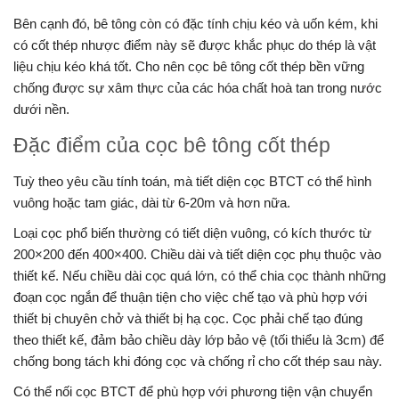
Bên cạnh đó, bê tông còn có đặc tính chịu kéo và uốn kém, khi
có cốt thép nhược điểm này sẽ được khắc phục do thép là vật
liệu chịu kéo khá tốt. Cho nên cọc bê tông cốt thép bền vững
chống được sự xâm thực của các hóa chất hoà tan trong nước
dưới nền.
Đặc điểm của cọc bê tông cốt thép
Tuỳ theo yêu cầu tính toán, mà tiết diện cọc BTCT có thể hình
vuông hoặc tam giác, dài từ 6-20m và hơn nữa.
Loại cọc phổ biến thường có tiết diện vuông, có kích thước từ
200×200 đến 400×400. Chiều dài và tiết diện cọc phụ thuộc vào
thiết kế. Nếu chiều dài cọc quá lớn, có thể chia cọc thành những
đoạn cọc ngắn để thuận tiện cho việc chế tạo và phù hợp với
thiết bị chuyên chở và thiết bị hạ cọc. Cọc phải chế tạo đúng
theo thiết kế, đảm bảo chiều dày lớp bảo vệ (tối thiểu là 3cm) để
chống bong tách khi đóng cọc và chống rỉ cho cốt thép sau này.
Có thể nối cọc BTCT để phù hợp với phương tiện vận chuyển