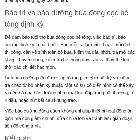
thiết bị và tăng nguy cơ tai nạn.
Bảo trì và bảo dưỡng búa đóng cọc bê
tông định kỳ
Để đảm bảo tuổi thọ búa đóng cọc bê tông, việc bảo trì, bảo
dưỡng định kỳ là bắt buộc. Sau mỗi ca làm việc hoặc mỗi đợt
thi công, cần vệ sinh toàn bộ búa, kiểm tra dầu nhớt, tra mỡ các
khớp chuyển động, kiểm tra hệ thống dây cáp và thay thế kịp
thời các chi tiết hao mòn.
Lịch bảo dưỡng nên được lập rõ ràng, có ghi nhật ký và kiểm
tra chéo từ bộ phận kỹ thuật. Một số sự cố điển hình có thể xảy
ra nếu bỏ qua bảo dưỡng như: mất lực đập, rung bất thường, rò
rỉ dầu, hoặc nứt kết cấu khung treo.
Việc bảo dưỡng đúng cách không chỉ giúp thiết bị hoạt động ổn
định mà còn giảm chi phí sửa chữa lớn và tránh làm gián đoạn
tiến độ công trình.
Kết luận