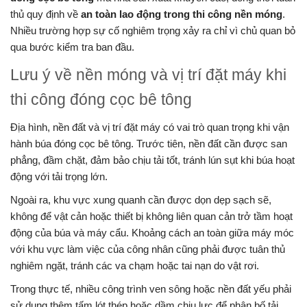
thủ quy định về
an toàn lao động trong thi công nền móng
.
Nhiều trường hợp sự cố nghiêm trọng xảy ra chỉ vì chủ quan bỏ
qua bước kiểm tra ban đầu.
Lưu ý về nền móng và vị trí đặt máy khi
thi công đóng cọc bê tông
Địa hình, nền đất và vị trí đặt máy có vai trò quan trọng khi vận
hành búa đóng cọc bê tông. Trước tiên, nền đất cần được san
phẳng, đầm chặt, đảm bảo chịu tải tốt, tránh lún sụt khi búa hoạt
động với tải trọng lớn.
Ngoài ra, khu vực xung quanh cần được dọn dẹp sạch sẽ,
không để vật cản hoặc thiết bị không liên quan cản trở tầm hoạt
động của búa và máy cẩu. Khoảng cách an toàn giữa máy móc
với khu vực làm việc của công nhân cũng phải được tuân thủ
nghiêm ngặt, tránh các va chạm hoặc tai nạn do vật rơi.
Trong thực tế, nhiều công trình ven sông hoặc nền đất yếu phải
sử dụng thêm tấm lót thép hoặc dầm chịu lực để phân bố tải,