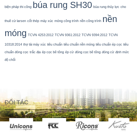
búa rung SH30
biện pháp thi công
búa rung thủy lực
cho
nền
thuê cừ larsen
cốt thép
máy xúc
móng công trình
nền công trình
móng
TCVN 4253:2012
TCVN 9361:2012
TCVN 9394:2012
TCVN
10318:2014
thợ lái máy xúc
tiêu chuẩn
tiêu chuẩn nền móng
tiêu chuẩn ép cọc
tiêu
chuẩn đóng cọc
trắc địa
ép cọc bê tông
ép cừ
đóng cọc bê tông
đóng cừ
định mức
độ chối
ĐỐI TÁC