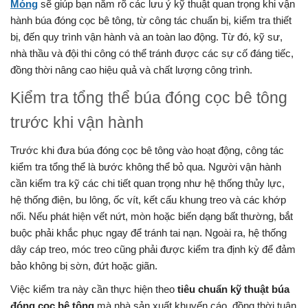
Móng
sẽ giúp bạn nắm rõ các lưu ý kỹ thuật quan trọng khi vận
hành búa đóng cọc bê tông, từ công tác chuẩn bị, kiểm tra thiết
bị, đến quy trình vận hành và an toàn lao động. Từ đó, kỹ sư,
nhà thầu và đội thi công có thể tránh được các sự cố đáng tiếc,
đồng thời nâng cao hiệu quả và chất lượng công trình.
Kiểm tra tổng thể búa đóng cọc bê tông
trước khi vận hành
Trước khi đưa búa đóng cọc bê tông vào hoạt động, công tác
kiểm tra tổng thể là bước không thể bỏ qua. Người vận hành
cần kiểm tra kỹ các chi tiết quan trọng như hệ thống thủy lực,
hệ thống điện, bu lông, ốc vít, kết cấu khung treo và các khớp
nối. Nếu phát hiện vết nứt, mòn hoặc biến dạng bất thường, bắt
buộc phải khắc phục ngay để tránh tai nạn. Ngoài ra, hệ thống
dây cáp treo, móc treo cũng phải được kiểm tra định kỳ để đảm
bảo không bị sờn, đứt hoặc giãn.
Việc kiểm tra này cần thực hiện theo
tiêu chuẩn kỹ thuật búa
đóng cọc bê tông
mà nhà sản xuất khuyến cáo, đồng thời tuân