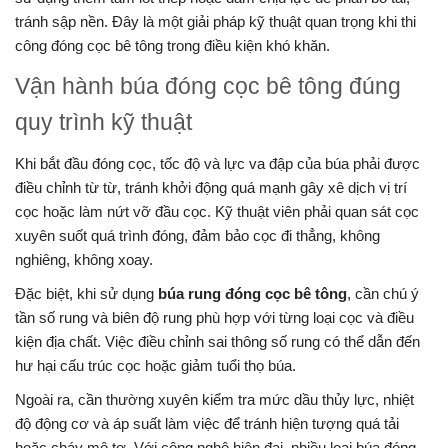
tránh sập nền. Đây là một giải pháp kỹ thuật quan trọng khi thi
công đóng cọc bê tông trong điều kiện khó khăn.
Vận hành búa đóng cọc bê tông đúng
quy trình kỹ thuật
Khi bắt đầu đóng cọc, tốc độ và lực va đập của búa phải được
điều chỉnh từ từ, tránh khởi động quá mạnh gây xê dịch vị trí
cọc hoặc làm nứt vỡ đầu cọc. Kỹ thuật viên phải quan sát cọc
xuyên suốt quá trình đóng, đảm bảo cọc đi thẳng, không
nghiêng, không xoay.
Đặc biệt, khi sử dụng
búa rung đóng cọc bê tông
, cần chú ý
tần số rung và biên độ rung phù hợp với từng loại cọc và điều
kiện địa chất. Việc điều chỉnh sai thông số rung có thể dẫn đến
hư hại cấu trúc cọc hoặc giảm tuổi thọ búa.
Ngoài ra, cần thường xuyên kiểm tra mức dầu thủy lực, nhiệt
độ động cơ và áp suất làm việc để tránh hiện tượng quá tải
hoặc cháy mô tơ. Với công nghệ hiện đại, nhiều loại búa đóng