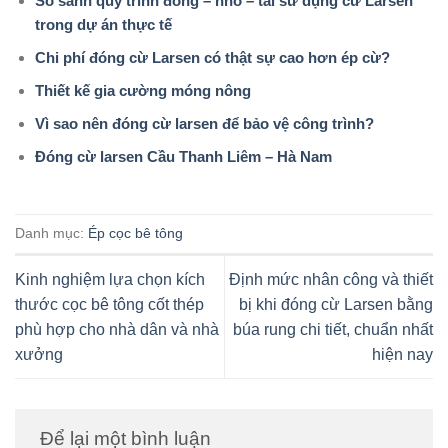
So sánh quy trình đóng – nhổ – tái sử dụng cừ Larsen
trong dự án thực tế
Chi phí đóng cừ Larsen có thật sự cao hơn ép cừ?
Thiết kế gia cường móng nông
Vì sao nên đóng cừ larsen để bảo vệ công trình?
Đóng cừ larsen Cầu Thanh Liêm – Hà Nam
Danh mục:
Ép cọc bê tông
Kinh nghiệm lựa chọn kích
Định mức nhân công và thiết
thước cọc bê tông cốt thép
bị khi đóng cừ Larsen bằng
phù hợp cho nhà dân và nhà
búa rung chi tiết, chuẩn nhất
xưởng
hiện nay
Để lại một bình luận