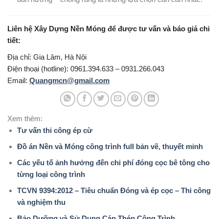
Liên hệ Xây Dựng Nền Móng để được tư vấn và báo giá chi
tiết:
Địa chỉ: Gia Lâm, Hà Nội
Điện thoại (hotline): 0961.394.633 – 0931.266.043
Email:
Quangmcn@gmail.com
Xem thêm:
Tư vấn thi công ép cừ
Đồ án Nền và Móng công trình full bản vẽ, thuyết minh
Các yếu tố ảnh hưởng đến chi phí đóng cọc bê tông cho
từng loại công trình
TCVN 9394:2012 – Tiêu chuẩn Đóng và ép cọc – Thi công
và nghiệm thu
Bảo Dưỡng và Sử Dụng Cáp Thép Công Trình