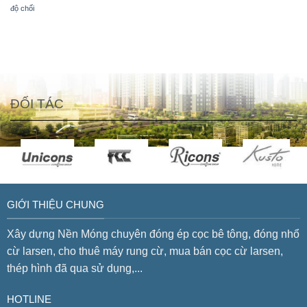
độ chối
ĐỐI TÁC
GIỚI THIỆU CHUNG
Xây dựng Nền Móng chuyên đóng ép cọc bê tông, đóng nhổ
cừ larsen, cho thuê máy rung cừ, mua bán cọc cừ larsen,
thép hình đã qua sử dụng,...
HOTLINE