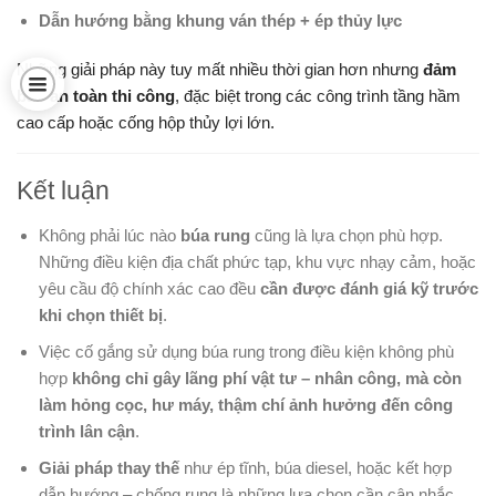
Dẫn hướng bằng khung ván thép + ép thủy lực
Những giải pháp này tuy mất nhiều thời gian hơn nhưng
đảm
bảo an toàn thi công
, đặc biệt trong các công trình tầng hầm
cao cấp hoặc cống hộp thủy lợi lớn.
Kết luận
Không phải lúc nào
búa rung
cũng là lựa chọn phù hợp.
Những điều kiện địa chất phức tạp, khu vực nhạy cảm, hoặc
yêu cầu độ chính xác cao đều
cần được đánh giá kỹ trước
khi chọn thiết bị
.
Việc cố gắng sử dụng búa rung trong điều kiện không phù
hợp
không chỉ gây lãng phí vật tư – nhân công, mà còn
làm hỏng cọc, hư máy, thậm chí ảnh hưởng đến công
trình lân cận
.
Giải pháp thay thế
như ép tĩnh, búa diesel, hoặc kết hợp
dẫn hướng – chống rung là những lựa chọn cần cân nhắc.