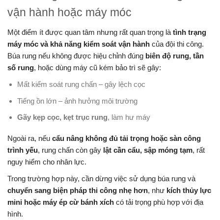
vận hành hoặc máy móc
Một điểm ít được quan tâm nhưng rất quan trọng là
tình trạng
máy móc và khả năng kiểm soát vận hành
của đội thi công.
Búa rung nếu không được hiệu chỉnh đúng
biên độ rung, tần
số rung
, hoặc dùng máy cũ kém bảo trì sẽ gây:
Mất kiểm soát rung chấn – gây lệch cọc
Tiếng ồn lớn – ảnh hưởng môi trường
Gãy kẹp cọc, kẹt trục rung
, làm hư máy
Ngoài ra, nếu
cẩu nâng không đủ tải trọng hoặc sàn công
trình yếu
, rung chấn còn gây
lật cần cẩu, sập móng tạm
, rất
nguy hiểm cho nhân lực.
Trong trường hợp này, cần dừng việc sử dụng búa rung và
chuyển sang biện pháp thi công nhẹ hơn
, như
kích thủy lực
mini hoặc máy ép cừ bánh xích
có tải trọng phù hợp với địa
hình.