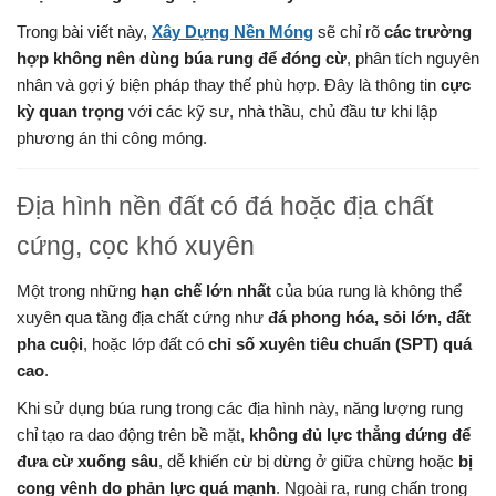
Trong bài viết này,
Xây Dựng Nền Móng
sẽ chỉ rõ
các trường
hợp không nên dùng búa rung để đóng cừ
, phân tích nguyên
nhân và gợi ý biện pháp thay thế phù hợp. Đây là thông tin
cực
kỳ quan trọng
với các kỹ sư, nhà thầu, chủ đầu tư khi lập
phương án thi công móng.
Địa hình nền đất có đá hoặc địa chất
cứng, cọc khó xuyên
Một trong những
hạn chế lớn nhất
của búa rung là không thể
xuyên qua tầng địa chất cứng như
đá phong hóa, sỏi lớn, đất
pha cuội
, hoặc lớp đất có
chỉ số xuyên tiêu chuẩn (SPT) quá
cao
.
Khi sử dụng búa rung trong các địa hình này, năng lượng rung
chỉ tạo ra dao động trên bề mặt,
không đủ lực thẳng đứng để
đưa cừ xuống sâu
, dễ khiến cừ bị dừng ở giữa chừng hoặc
bị
cong vênh do phản lực quá mạnh
. Ngoài ra, rung chấn trong