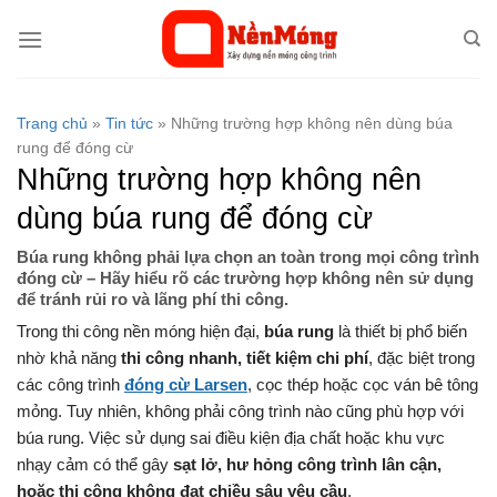
Bỏ
qua
nội
dung
Trang chủ
»
Tin tức
»
Những trường hợp không nên dùng búa
rung để đóng cừ
Những trường hợp không nên
dùng búa rung để đóng cừ
Búa rung không phải lựa chọn an toàn trong mọi công trình
đóng cừ – Hãy hiểu rõ các trường hợp không nên sử dụng
để tránh rủi ro và lãng phí thi công.
Trong thi công nền móng hiện đại,
búa rung
là thiết bị phổ biến
nhờ khả năng
thi công nhanh, tiết kiệm chi phí
, đặc biệt trong
các công trình
đóng cừ Larsen
, cọc thép hoặc cọc ván bê tông
mỏng. Tuy nhiên, không phải công trình nào cũng phù hợp với
búa rung. Việc sử dụng sai điều kiện địa chất hoặc khu vực
nhạy cảm có thể gây
sạt lở, hư hỏng công trình lân cận,
hoặc thi công không đạt chiều sâu yêu cầu
.