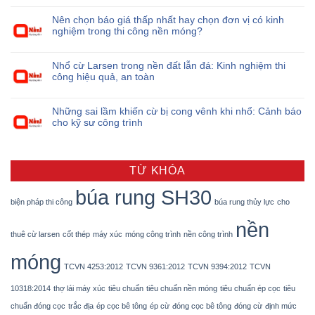
Nên chọn báo giá thấp nhất hay chọn đơn vị có kinh
nghiệm trong thi công nền móng?
Nhổ cừ Larsen trong nền đất lẫn đá: Kinh nghiệm thi
công hiệu quả, an toàn
Những sai lầm khiến cừ bị cong vênh khi nhổ: Cảnh báo
cho kỹ sư công trình
TỪ KHÓA
búa rung SH30
biện pháp thi công
búa rung thủy lực
cho
nền
thuê cừ larsen
cốt thép
máy xúc
móng công trình
nền công trình
móng
TCVN 4253:2012
TCVN 9361:2012
TCVN 9394:2012
TCVN
10318:2014
thợ lái máy xúc
tiêu chuẩn
tiêu chuẩn nền móng
tiêu chuẩn ép cọc
tiêu
chuẩn đóng cọc
trắc địa
ép cọc bê tông
ép cừ
đóng cọc bê tông
đóng cừ
định mức