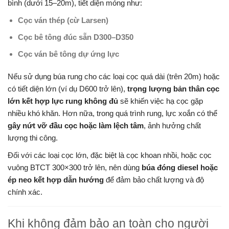
bình (dưới 15–20m), tiết diện mỏng như:
Cọc ván thép (cừ Larsen)
Cọc bê tông đúc sẵn D300–D350
Cọc ván bê tông dự ứng lực
Nếu sử dụng búa rung cho các loại cọc quá dài (trên 20m) hoặc
có tiết diện lớn (ví dụ D600 trở lên),
trọng lượng bản thân cọc
lớn kết hợp lực rung không đủ
sẽ khiến việc hạ cọc gặp
nhiều khó khăn. Hơn nữa, trong quá trình rung, lực xoắn có thể
gây nứt vỡ đầu cọc hoặc làm lệch tâm
, ảnh hưởng chất
lượng thi công.
Đối với các loại cọc lớn, đặc biệt là cọc khoan nhồi, hoặc cọc
vuông BTCT 300×300 trở lên, nên dùng
búa đóng diesel hoặc
ép neo kết hợp dẫn hướng
để đảm bảo chất lượng và độ
chính xác.
Khi không đảm bảo an toàn cho người