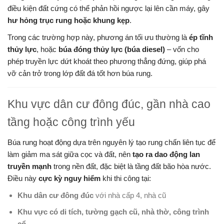
điều kiện đất cứng có thể phản hồi ngược lại lên cần máy, gây
hư hỏng trục rung hoặc khung kẹp
.
Trong các trường hợp này, phương án tối ưu thường là
ép tĩnh
thủy lực
, hoặc
búa đóng thủy lực (búa diesel)
– vốn cho
phép truyền lực dứt khoát theo phương thẳng đứng, giúp phá
vỡ cản trở trong lớp đất đá tốt hơn búa rung.
Khu vực dân cư đông đúc, gần nhà cao
tầng hoặc công trình yếu
Búa rung hoạt động dựa trên nguyên lý tạo rung chấn liên tục để
làm giảm ma sát giữa cọc và đất, nên
tạo ra dao động lan
truyền mạnh
trong nền đất, đặc biệt là tầng đất bão hòa nước.
Điều này
cực kỳ nguy hiểm
khi thi công tại:
Khu dân cư đông đúc
với nhà cấp 4, nhà cũ
Khu vực có di tích, tường gạch cũ, nhà thờ, công trình
cổ