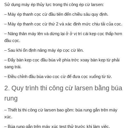
Sử dụng máy ép thủy lực trong thi công ép cừ larsen:
– Máy ép thanh cọc cừ đầu tiên đến chiều sâu quy định.
– Máy ép thanh cọc cừ thứ 2 và xác định mức chịu tải của cọc.
– Nâng thân máy lên và dừng lại ở ở vị trí cái kẹp cọc thấp hơn
đầu cọc.
– Sau khi ổn định nâng máy ép cọc cừ lên.
– Đẩy bàn kẹp cọc đầu búa về phía tr­ớc xoay bàn kẹp từ phải
sang trái.
– Điều chỉnh đầu búa vào cọc cừ để đưa cọc xuống từ từ.
2. Quy trình thi công cừ larsen bằng búa
rung
– Thiết bị thi công cừ larsen bao gồm: búa rung gắn trên máy
xúc.
– Búa rung gắn trên máy xúc test thử trước khi làm việc.