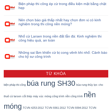
Biện pháp thi công ép cừ trong điều kiện mặt bằng chật
hẹp
Nên chọn báo giá thấp nhất hay chọn đơn vị có kinh
nghiệm trong thi công nền móng?
Nhổ cừ Larsen trong nền đất lẫn đá: Kinh nghiệm thi
công hiệu quả, an toàn
Những sai lầm khiến cừ bị cong vênh khi nhổ: Cảnh báo
cho kỹ sư công trình
TỪ KHÓA
búa rung SH30
biện pháp thi công
búa rung thủy lực
cho
nền
thuê cừ larsen
cốt thép
máy xúc
móng công trình
nền công trình
móng
TCVN 4253:2012
TCVN 9361:2012
TCVN 9394:2012
TCVN