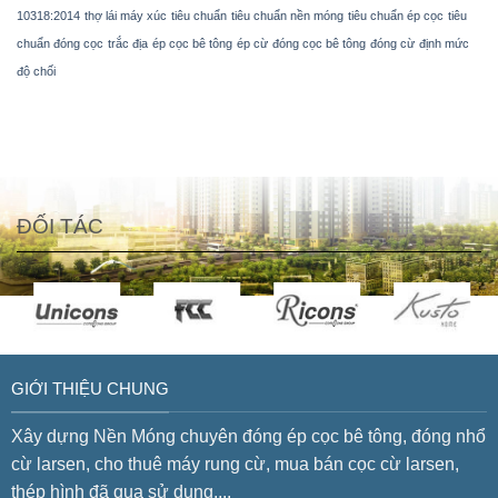
10318:2014
thợ lái máy xúc
tiêu chuẩn
tiêu chuẩn nền móng
tiêu chuẩn ép cọc
tiêu
chuẩn đóng cọc
trắc địa
ép cọc bê tông
ép cừ
đóng cọc bê tông
đóng cừ
định mức
độ chối
ĐỐI TÁC
GIỚI THIỆU CHUNG
Xây dựng Nền Móng chuyên đóng ép cọc bê tông, đóng nhổ
cừ larsen, cho thuê máy rung cừ, mua bán cọc cừ larsen,
thép hình đã qua sử dụng,...