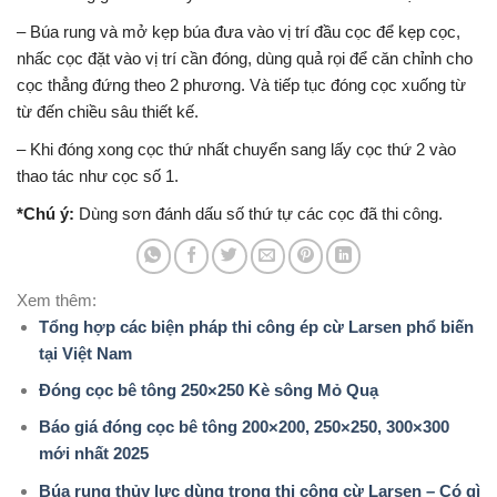
– Búa rung và mở kẹp búa đ­ưa vào vị trí đầu cọc để kẹp cọc,
nhấc cọc đ­ặt vào vị trí cần đóng, dùng quả rọi để căn chỉnh cho
cọc thẳng đứng theo 2 ph­ương. Và tiếp tục đóng cọc xuống từ
từ đến chiều sâu thiết kế.
– Khi đóng xong cọc thứ nhất chuyển sang lấy cọc thứ 2 vào
thao tác như­ cọc số 1.
*Chú ý:
Dùng sơn đánh dấu số thứ tự các cọc đã thi công.
Xem thêm:
Tổng hợp các biện pháp thi công ép cừ Larsen phổ biến
tại Việt Nam
Đóng cọc bê tông 250×250 Kè sông Mỏ Quạ
Báo giá đóng cọc bê tông 200×200, 250×250, 300×300
mới nhất 2025
Búa rung thủy lực dùng trong thi công cừ Larsen – Có gì