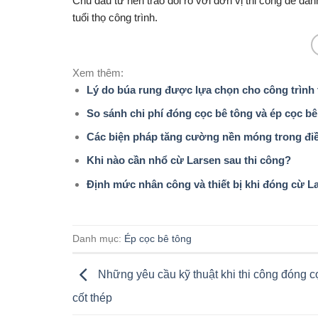
Chủ đầu tư nên trao đổi rõ với đơn vị thi công để đá
tuổi thọ công trình.
Xem thêm:
Lý do búa rung được lựa chọn cho công trình
So sánh chi phí đóng cọc bê tông và ép cọc bê
Các biện pháp tăng cường nền móng trong điều
Khi nào cần nhổ cừ Larsen sau thi công?
Định mức nhân công và thiết bị khi đóng cừ La
Danh mục:
Ép cọc bê tông
Những yêu cầu kỹ thuật khi thi công đóng c
cốt thép