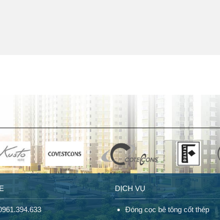
E
DỊCH VỤ
 0961.394.633
Đóng cọc bê tông cốt thép