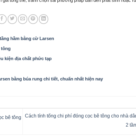
nh giá tổng thể, tránh chọn sai phương pháp dẫn đến phát sinh hoặc r
 tầng hầm bằng cừ Larsen
 tông
 kiện địa chất phức tạp
rsen bằng búa rung chi tiết, chuẩn nhất hiện nay
Cách tính tổng chi phí đóng cọc bê tông cho nhà d
ọc bê tông
2 tầ