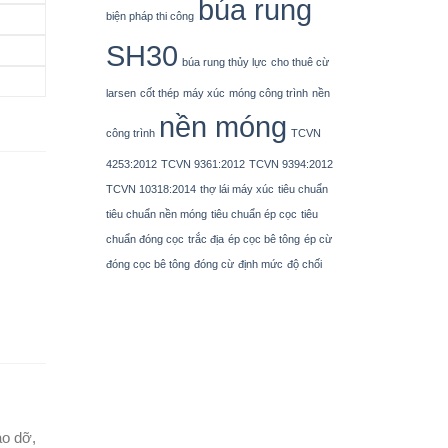
búa rung
biện pháp thi công
SH30
búa rung thủy lực
cho thuê cừ
larsen
cốt thép
máy xúc
móng công trình
nền
nền móng
công trình
TCVN
4253:2012
TCVN 9361:2012
TCVN 9394:2012
TCVN 10318:2014
thợ lái máy xúc
tiêu chuẩn
tiêu chuẩn nền móng
tiêu chuẩn ép cọc
tiêu
chuẩn đóng cọc
trắc địa
ép cọc bê tông
ép cừ
đóng cọc bê tông
đóng cừ
định mức
độ chối
áo dỡ,