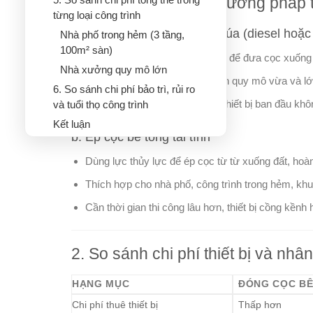
1. Khái quát về hai phương pháp 
từng loại công trình
a. Đóng cọc bê tông bằng búa (diesel hoặc
Nhà phố trong hẻm (3 tầng,
100m² sàn)
Dùng lực va đập hoặc lực rung để đưa cọc xuống 
Nhà xưởng quy mô lớn
Thường áp dụng cho công trình quy mô vừa và lớn, 
6. So sánh chi phí bảo trì, rủi ro
Có thể thi công nhanh, chi phí thiết bị ban đầu kh
và tuổi thọ công trình
Kết luận
b. Ép cọc bê tông tải tĩnh
Dùng lực thủy lực để ép cọc từ từ xuống đất, hoà
Thích hợp cho nhà phố, công trình trong hẻm, kh
Cần thời gian thi công lâu hơn, thiết bị cồng kềnh 
2. So sánh chi phí thiết bị và nhâ
HẠNG MỤC
ĐÓNG CỌC B
Chi phí thuê thiết bị
Thấp hơn