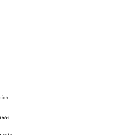
hính
 thời