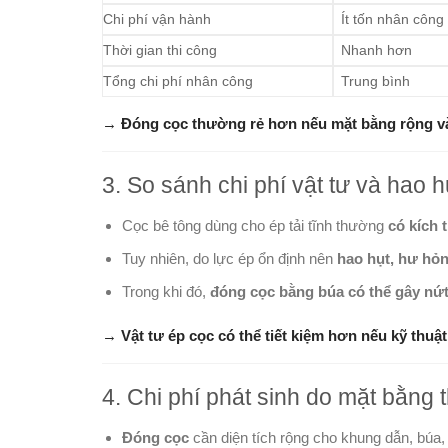
Chi phí vận hành
Ít tốn nhân công
Thời gian thi công
Nhanh hơn
Tổng chi phí nhân công
Trung bình
→
Đóng cọc thường rẻ hơn nếu mặt bằng rộng và
3. So sánh chi phí vật tư và hao h
Cọc bê tông dùng cho ép tải tĩnh thường
có kích
Tuy nhiên, do lực ép ổn định nên
hao hụt, hư hỏ
Trong khi đó,
đóng cọc bằng búa có thể gây nứt 
→
Vật tư ép cọc có thể tiết kiệm hơn nếu kỹ thuậ
4. Chi phí phát sinh do mặt bằng 
Đóng cọc
cần diện tích rộng cho khung dẫn, búa,