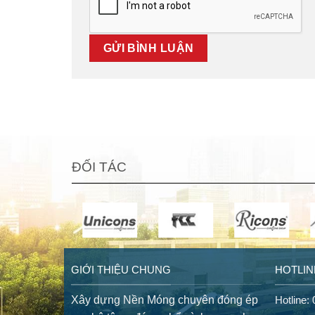
ĐỐI TÁC
GIỚI THIỆU CHUNG
HOTLIN
Xây dựng Nền Móng chuyên đóng ép
Hotline: