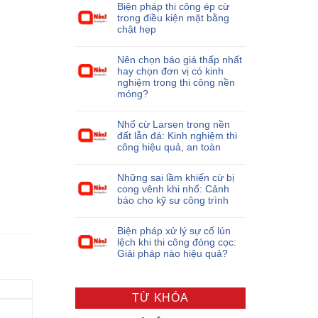
Biện pháp thi công ép cừ
trong điều kiện mặt bằng
chật hẹp
Nên chọn báo giá thấp nhất
hay chọn đơn vị có kinh
nghiệm trong thi công nền
móng?
Nhổ cừ Larsen trong nền
đất lẫn đá: Kinh nghiệm thi
công hiệu quả, an toàn
Những sai lầm khiến cừ bị
cong vênh khi nhổ: Cảnh
báo cho kỹ sư công trình
Biện pháp xử lý sự cố lún
lệch khi thi công đóng cọc:
Giải pháp nào hiệu quả?
TỪ KHÓA