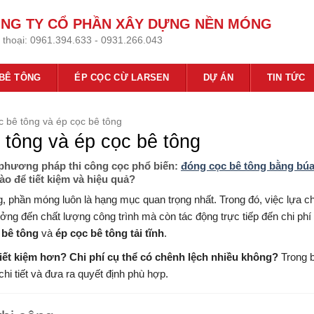
NG TY CỔ PHẦN XÂY DỰNG NỀN MÓNG
 thoại:
0961.394.633 - 0931.266.043
 BÊ TÔNG
ÉP CỌC CỪ LARSEN
DỰ ÁN
TIN TỨC
c bê tông và ép cọc bê tông
 tông và ép cọc bê tông
ai phương pháp thi công cọc phổ biến:
đóng cọc bê tông bằng búa
ào để tiết kiệm và hiệu quả?
, phần móng luôn là hạng mục quan trọng nhất. Trong đó, việc lựa c
ng đến chất lượng công trình mà còn tác động trực tiếp đến chi phí
 bê tông
và
ép cọc bê tông tải tĩnh
.
ết kiệm hơn? Chi phí cụ thể có chênh lệch nhiều không?
Trong b
hi tiết và đưa ra quyết định phù hợp.