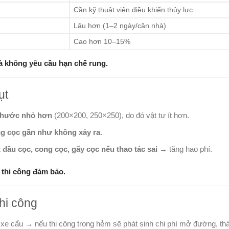
Cần kỹ thuật viên điều khiển thủy lực
Lâu hơn (1–2 ngày/căn nhà)
Cao hơn 10–15%
 không yêu cầu hạn chế rung.
ụt
 thước nhỏ hơn
(200×200, 250×250), do đó vật tư ít hơn.
ng cọc gần như không xảy ra
.
đầu cọc, cong cọc, gãy cọc nếu thao tác sai
→ tăng hao phí.
t thi công đảm bảo.
thi công
 xe cẩu → nếu thi công trong hẻm sẽ phát sinh chi phí mở đường, th