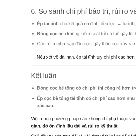
6. So sánh chi phí bảo trì, rủi ro v
Ép tải tĩnh
cho kết quả ổn định, đều lực → tuổi thọ 
Đóng cọc
nếu không kiểm soát tốt có thể gây lệch
Các rủi ro như sập đầu cọc, gãy thân cọc xảy ra n
→ Nếu xét về dài hạn, ép tải tĩnh tuy chi phí cao hơ
Kết luận
Đóng cọc bê tông có chi phí thi công rẻ hơn t
Ép cọc bê tông tải tĩnh có chi phí cao hơn như
xác cao.
Việc chọn phương pháp nào không chỉ phụ thuộc vào 
gian, độ ổn định lâu dài và rủi ro kỹ thuật
.