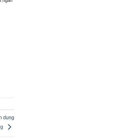
út ngắn
ân dụng
ng