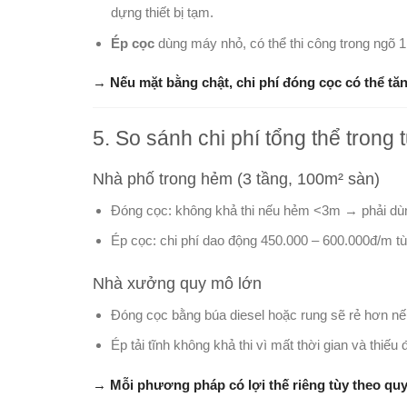
dựng thiết bị tạm.
Ép cọc
dùng máy nhỏ, có thể thi công trong ngõ 
→
Nếu mặt bằng chật, chi phí đóng cọc có thể tăn
5. So sánh chi phí tổng thể trong 
Nhà phố trong hẻm (3 tầng, 100m² sàn)
Đóng cọc: không khả thi nếu hẻm <3m → phải dùng
Ép cọc: chi phí dao động 450.000 – 600.000đ/m t
Nhà xưởng quy mô lớn
Đóng cọc bằng búa diesel hoặc rung sẽ rẻ hơn nế
Ép tải tĩnh không khả thi vì mất thời gian và thiếu 
→
Mỗi phương pháp có lợi thế riêng tùy theo quy 