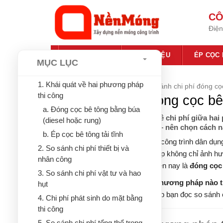
Bỏ
CÔ
qua
Điện
nội
dung
TRANG CHỦ
GIỚI THIỆU
ÉP CỌC
MỤC LỤC
1. Khái quát về hai phương pháp
Trang chủ
»
Ép cọc bê tông
»
So sánh chi phí đóng cọ
thi công
So sánh chi phí đóng cọc bê
a. Đóng cọc bê tông bằng búa
Phân tích chi tiết sự khác biệt về chi phí giữa h
(diesel hoặc rung)
và ép cọc bê tông bằng tải tĩnh – nên chọn cách n
b. Ép cọc bê tông tải tĩnh
Khi bắt đầu xây dựng nhà ở hoặc công trình dân dụng
2. So sánh chi phí thiết bị và
phương pháp thi công cọc phù hợp không chỉ ảnh hưở
nhân công
thể. Hai phương pháp phổ biến hiện nay là
đóng cọc
3. So sánh chi phí vật tư và hao
Vậy giữa hai phương pháp này,
phương pháp nào ti
hụt
này,
Xây Dựng Nền Móng
sẽ giúp bạn đọc so sánh c
4. Chi phí phát sinh do mặt bằng
thi công
5. So sánh chi phí tổng thể trong