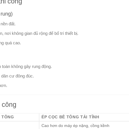
thi công
 rung)
nền đất.
nơi không gian đủ rộng để bố trí thiết bị.
ông quá cao.
n toàn không gây rung động.
u dân cư đông đúc.
hơn.
n công
Ê TÔNG
ÉP CỌC BÊ TÔNG TẢI TĨNH
Cao hơn do máy ép nặng, cồng kềnh