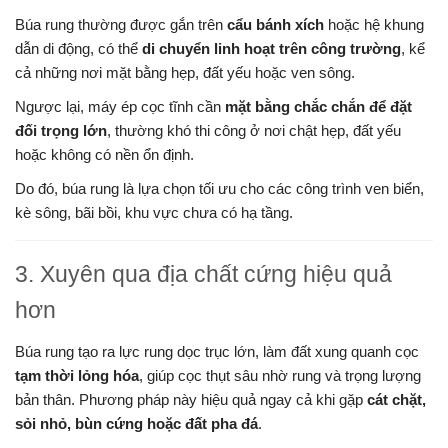
Búa rung thường được gắn trên
cẩu bánh xích
hoặc hệ khung
dẫn di động, có thể
di chuyển linh hoạt trên công trường
, kể
cả những nơi mặt bằng hẹp, đất yếu hoặc ven sông.
Ngược lại, máy ép cọc tĩnh cần
mặt bằng chắc chắn để đặt
đối trọng lớn
, thường khó thi công ở nơi chật hẹp, đất yếu
hoặc không có nền ổn định.
Do đó, búa rung là lựa chọn tối ưu cho các công trình ven biển,
kè sông, bãi bồi, khu vực chưa có hạ tầng.
3. Xuyên qua địa chất cứng hiệu quả
hơn
Búa rung tạo ra lực rung dọc trục lớn, làm đất xung quanh cọc
tạm thời lỏng hóa
, giúp cọc thụt sâu nhờ rung và trọng lượng
bản thân. Phương pháp này hiệu quả ngay cả khi gặp
cát chặt,
sỏi nhỏ, bùn cứng hoặc đất pha đá
.