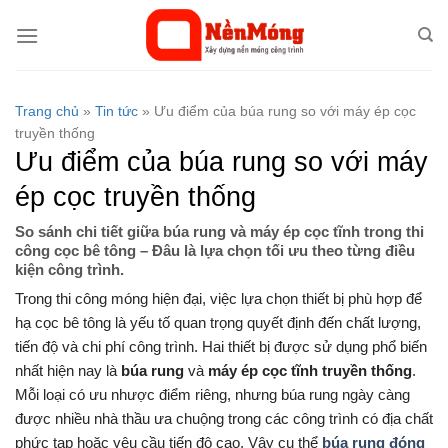
Bỏ
qua
nội
dung
Trang chủ
»
Tin tức
»
Ưu điểm của búa rung so với máy ép cọc
truyền thống
Ưu điểm của búa rung so với máy
ép cọc truyền thống
So sánh chi tiết giữa búa rung và máy ép cọc tĩnh trong thi
công cọc bê tông – Đâu là lựa chọn tối ưu theo từng điều
kiện công trình.
Trong thi công móng hiện đại, việc lựa chọn thiết bị phù hợp để
hạ cọc bê tông là yếu tố quan trọng quyết định đến chất lượng,
tiến độ và chi phí công trình. Hai thiết bị được sử dụng phổ biến
nhất hiện nay là
búa rung
và
máy ép cọc tĩnh truyền thống
.
Mỗi loại có ưu nhược điểm riêng, nhưng búa rung ngày càng
được nhiều nhà thầu ưa chuộng trong các công trình có địa chất
phức tạp hoặc yêu cầu tiến độ cao. Vậy cụ thể
búa rung đóng