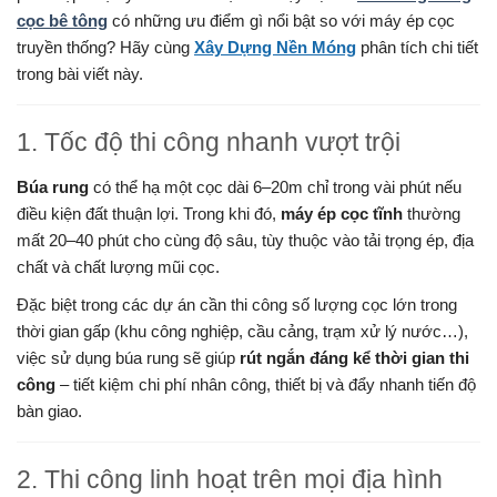
cọc bê tông
có những ưu điểm gì nổi bật so với máy ép cọc
truyền thống? Hãy cùng
Xây Dựng Nền Móng
phân tích chi tiết
trong bài viết này.
1. Tốc độ thi công nhanh vượt trội
Búa rung
có thể hạ một cọc dài 6–20m chỉ trong vài phút nếu
điều kiện đất thuận lợi. Trong khi đó,
máy ép cọc tĩnh
thường
mất 20–40 phút cho cùng độ sâu, tùy thuộc vào tải trọng ép, địa
chất và chất lượng mũi cọc.
Đặc biệt trong các dự án cần thi công số lượng cọc lớn trong
thời gian gấp (khu công nghiệp, cầu cảng, trạm xử lý nước…),
việc sử dụng búa rung sẽ giúp
rút ngắn đáng kể thời gian thi
công
– tiết kiệm chi phí nhân công, thiết bị và đẩy nhanh tiến độ
bàn giao.
2. Thi công linh hoạt trên mọi địa hình