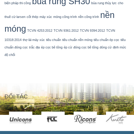
búa rung SH30
biện pháp thi công
búa rung thủy lực
cho
nền
thuê cừ larsen
cốt thép
máy xúc
móng công trình
nền công trình
móng
TCVN 4253:2012
TCVN 9361:2012
TCVN 9394:2012
TCVN
10318:2014
thợ lái máy xúc
tiêu chuẩn
tiêu chuẩn nền móng
tiêu chuẩn ép cọc
tiêu
chuẩn đóng cọc
trắc địa
ép cọc bê tông
ép cừ
đóng cọc bê tông
đóng cừ
định mức
độ chối
ĐỐI TÁC