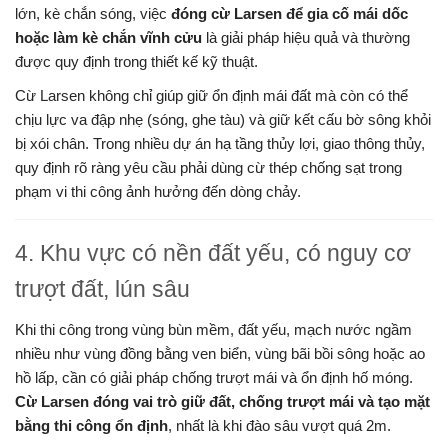
lớn, kè chắn sóng, việc
đóng cừ Larsen để gia cố mái dốc
hoặc làm kè chắn vĩnh cửu
là giải pháp hiệu quả và thường
được quy định trong thiết kế kỹ thuật.
Cừ Larsen không chỉ giúp giữ ổn định mái đất mà còn có thể
chịu lực va đập nhẹ (sóng, ghe tàu) và giữ kết cấu bờ sông khỏi
bị xói chân. Trong nhiều dự án hạ tầng thủy lợi, giao thông thủy,
quy định rõ ràng yêu cầu phải dùng cừ thép chống sạt trong
phạm vi thi công ảnh hưởng đến dòng chảy.
4. Khu vực có nền đất yếu, có nguy cơ
trượt đất, lún sâu
Khi thi công trong vùng bùn mềm, đất yếu, mạch nước ngầm
nhiều như vùng đồng bằng ven biển, vùng bãi bồi sông hoặc ao
hồ lấp, cần có giải pháp chống trượt mái và ổn định hố móng.
Cừ Larsen đóng vai trò giữ đất, chống trượt mái và tạo mặt
bằng thi công ổn định
, nhất là khi đào sâu vượt quá 2m.