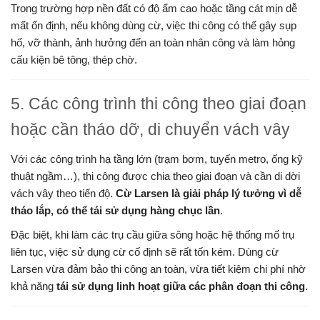
Trong trường hợp nền đất có độ ẩm cao hoặc tầng cát mịn dễ
mất ổn định, nếu không dùng cừ, việc thi công có thể gây sụp
hố, vỡ thành, ảnh hưởng đến an toàn nhân công và làm hỏng
cấu kiện bê tông, thép chờ.
5. Các công trình thi công theo giai đoạn
hoặc cần tháo dỡ, di chuyển vách vây
Với các công trình hạ tầng lớn (trạm bơm, tuyến metro, ống kỹ
thuật ngầm…), thi công được chia theo giai đoạn và cần di dời
vách vây theo tiến độ.
Cừ Larsen là giải pháp lý tưởng vì dễ
tháo lắp, có thể tái sử dụng hàng chục lần
.
Đặc biệt, khi làm các trụ cầu giữa sông hoặc hệ thống mố trụ
liên tục, việc sử dụng cừ cố định sẽ rất tốn kém. Dùng cừ
Larsen vừa đảm bảo thi công an toàn, vừa tiết kiệm chi phí nhờ
khả năng
tái sử dụng linh hoạt giữa các phân đoạn thi công
.