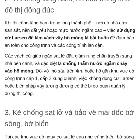
đô thị đông đúc
Khi thi công tầng hầm trong lòng thành phố – nơi có nhà cửa
san sát, nền đất yếu hoặc mực nước ngầm cao – việc
sử dụng
cừ Larsen để làm vách vây hố móng là bắt buộc
để đảm bảo
an toàn cho công trình và các công trình lân cận.
Các vách cừ giúp ngăn sạt lở đất, giảm rung chấn truyền sang
nhà bên cạnh, và đặc biệt là
chống thấm nước ngầm chảy
vào hố móng
. Đối với hố sâu trên 4m, hoặc hố gần khu vực có
công trình cấp 1, cấp 2 xung quanh, việc không dùng cừ Larsen
hoặc biện pháp vây tương đương có thể bị cơ quan quản lý
dừng thi công.
3. Kè chống sạt lở và bảo vệ mái dốc bờ
sông, bờ biển
Tại các khu vực có nguy cơ sạt lở cao như vùng triều, bờ sông