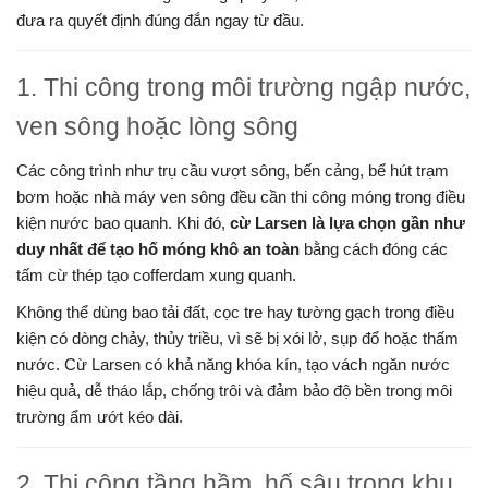
đưa ra quyết định đúng đắn ngay từ đầu.
1. Thi công trong môi trường ngập nước,
ven sông hoặc lòng sông
Các công trình như trụ cầu vượt sông, bến cảng, bể hút trạm
bơm hoặc nhà máy ven sông đều cần thi công móng trong điều
kiện nước bao quanh. Khi đó,
cừ Larsen là lựa chọn gần như
duy nhất để tạo hố móng khô an toàn
bằng cách đóng các
tấm cừ thép tạo cofferdam xung quanh.
Không thể dùng bao tải đất, cọc tre hay tường gạch trong điều
kiện có dòng chảy, thủy triều, vì sẽ bị xói lở, sụp đổ hoặc thấm
nước. Cừ Larsen có khả năng khóa kín, tạo vách ngăn nước
hiệu quả, dễ tháo lắp, chống trôi và đảm bảo độ bền trong môi
trường ẩm ướt kéo dài.
2. Thi công tầng hầm, hố sâu trong khu