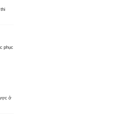
thi
ắc phục
được ở