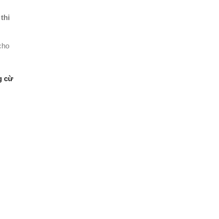
 thi
cho
g cừ