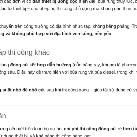
ới các đơn vị có
dàn thiết bị đóng cọc hiện đại
: búa rung thủy lực, 
 đầu tư thiết bị – cho phép họ thi công chủ động mà không cần thuê 
i chuyển trên công trường có địa hình phức tạp, không bằng phẳng. Tr
ng và không phù hợp với địa hình ven sông, nền yếu.
áp thi công khác
 dụng
đóng cừ kết hợp dẫn hướng
(dẫn bằng ray, khung) là phươn
óng sâu. Điều này dễ thực hiện với búa rung và búa diesel, trong khi
g suất nhỏ để nhổ cừ
, sau khi thi công xong – giúp tái sử dụng cừ v
 án
nhưng nếu xét trên toàn bộ dự án,
chi phí thi công đóng cừ rẻ hơn t
sử dụng thiết bị, và khả năng thi công hàng loạt.