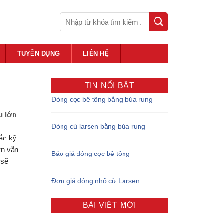
TUYỂN DỤNG
LIÊN HỆ
TIN NỔI BẬT
Đóng cọc bê tông bằng búa rung
u lớn
Đóng cừ larsen bằng búa rung
ắc kỹ
ớn vẫn
Báo giá đóng cọc bê tông
 sẽ
Đơn giá đóng nhổ cừ Larsen
BÀI VIẾT MỚI