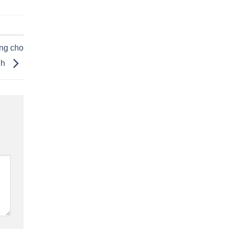
ông cho
nh