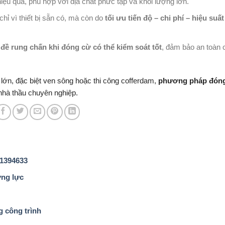
ệu quả, phù hợp với địa chất phức tạp và khối lượng lớn.
hỉ vì thiết bị sẵn có, mà còn do
tối ưu tiến độ – chi phí – hiệu suất
 đề rung chấn khi đóng cừ có thể kiểm soát tốt
, đảm bảo an toàn 
lớn, đặc biệt ven sông hoặc thi công cofferdam,
phương pháp đón
hà thầu chuyên nghiệp.
61394633
ứng lực
 công trình