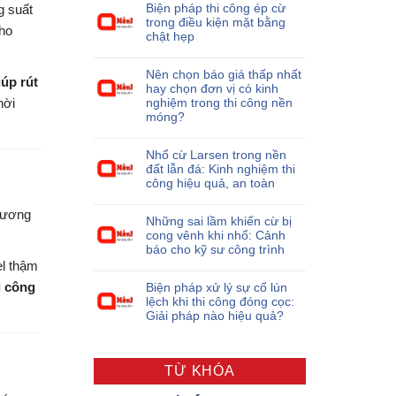
Biện pháp thi công ép cừ
g suất
trong điều kiện mặt bằng
cho
chật hẹp
Nên chọn báo giá thấp nhất
úp rút
hay chọn đơn vị có kinh
hời
nghiệm trong thi công nền
móng?
Nhổ cừ Larsen trong nền
đất lẫn đá: Kinh nghiệm thi
công hiệu quả, an toàn
hương
Những sai lầm khiến cừ bị
cong vênh khi nhổ: Cảnh
báo cho kỹ sư công trình
el thậm
i công
Biện pháp xử lý sự cố lún
lệch khi thi công đóng cọc:
Giải pháp nào hiệu quả?
TỪ KHÓA