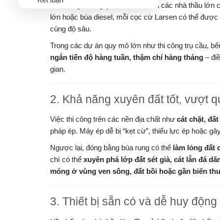
Một trong những lý do chính khiến các nhà thầu lớn 
lớn hoặc búa diesel, mỗi cọc cừ Larsen có thể được đ
cùng độ sâu.
Trong các dự án quy mô lớn như thi công trụ cầu, b
ngắn tiến độ hàng tuần, thậm chí hàng tháng
– điề
gian.
2. Khả năng xuyên đất tốt, vượt q
Việc thi công trên các nền địa chất như
cát chặt, đấ
pháp ép. Máy ép dễ bị “kẹt cừ”, thiếu lực ép hoặc gâ
Ngược lại, đóng bằng búa rung có thể
làm lỏng đất 
chí có thể
xuyên phá lớp đất sét già, cát lẫn đá d
móng ở vùng ven sông, đất bồi hoặc gần biển th
3. Thiết bị sẵn có và dễ huy động