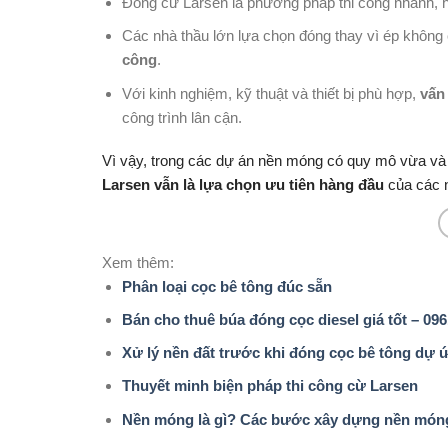
Đóng cừ Larsen là phương pháp thi công nhanh, hi
Các nhà thầu lớn lựa chọn đóng thay vì ép không c
công
.
Với kinh nghiệm, kỹ thuật và thiết bị phù hợp,
vấn
công trình lân cận.
Vì vậy, trong các dự án nền móng có quy mô vừa và 
Larsen vẫn là lựa chọn ưu tiên hàng đầu
của các n
Xem thêm:
Phân loại cọc bê tông đúc sẵn
Bán cho thuê búa đóng cọc diesel giá tốt – 09
Xử lý nền đất trước khi đóng cọc bê tông dự 
Thuyết minh biện pháp thi công cừ Larsen
Nền móng là gì? Các bước xây dựng nền móng