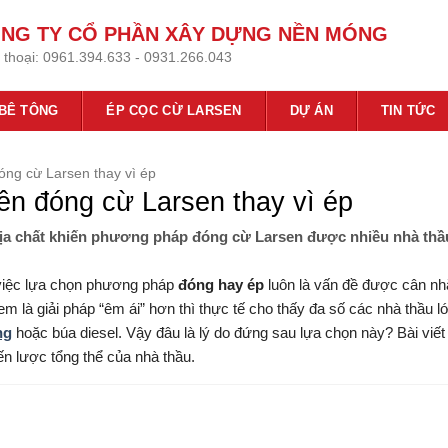
NG TY CỔ PHẦN XÂY DỰNG NỀN MÓNG
 thoại:
0961.394.633 - 0931.266.043
 BÊ TÔNG
ÉP CỌC CỪ LARSEN
DỰ ÁN
TIN TỨC
đóng cừ Larsen thay vì ép
iên đóng cừ Larsen thay vì ép
và địa chất khiến phương pháp đóng cừ Larsen được nhiều nhà thầ
 việc lựa chọn phương pháp
đóng hay ép
luôn là vấn đề được cân nh
m là giải pháp “êm ái” hơn thì thực tế cho thấy đa số các nhà thầu l
ng
hoặc búa diesel. Vậy đâu là lý do đứng sau lựa chọn này? Bài viết
iến lược tổng thể của nhà thầu.