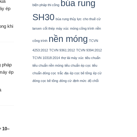
búa rung
búa
biện pháp thi công
máy ép
SH30
búa rung thủy lực
cho thuê cừ
ong khi
larsen
cốt thép
máy xúc
móng công trình
nền
nền móng
công trình
TCVN
4253:2012
TCVN 9361:2012
TCVN 9394:2012
TCVN 10318:2014
thợ lái máy xúc
tiêu chuẩn
g pháp
tiêu chuẩn nền móng
tiêu chuẩn ép cọc
tiêu
 máy ép
chuẩn đóng cọc
trắc địa
ép cọc bê tông
ép cừ
đóng cọc bê tông
đóng cừ
định mức
độ chối
à
ừ 10–