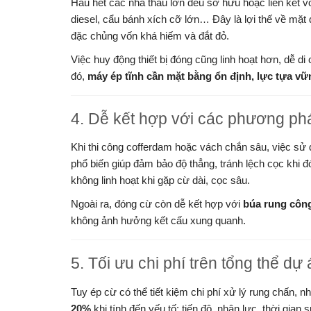
Hầu hết các nhà thầu lớn đều sở hữu hoặc liên kết v
diesel, cẩu bánh xích cỡ lớn… Đây là lợi thế về mặt
đặc chủng vốn khá hiếm và đắt đỏ.
Việc huy động thiết bị đóng cũng linh hoạt hơn, dễ d
đó,
máy ép tĩnh cần mặt bằng ổn định, lực tựa vữ
4. Dễ kết hợp với các phương ph
Khi thi công cofferdam hoặc vách chắn sâu, việc sử
phổ biến giúp đảm bảo độ thẳng, tránh lệch cọc khi đ
không linh hoạt khi gặp cừ dài, cọc sâu.
Ngoài ra, đóng cừ còn dễ kết hợp với
búa rung côn
không ảnh hưởng kết cấu xung quanh.
5. Tối ưu chi phí trên tổng thể dự
Tuy ép cừ có thể tiết kiệm chi phí xử lý rung chấn, 
20%
khi tính đến yếu tố: tiến độ, nhân lực, thời gian 