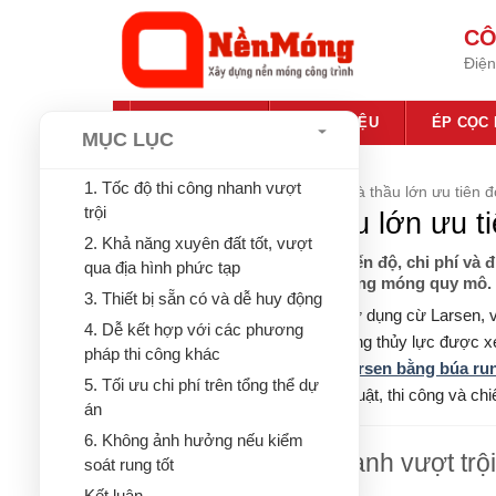
Bỏ
CÔ
qua
Điện
nội
dung
TRANG CHỦ
GIỚI THIỆU
ÉP CỌC
MỤC LỤC
1. Tốc độ thi công nhanh vượt
Trang chủ
»
Tin tức
»
Lý do các nhà thầu lớn ưu tiên 
trội
Lý do các nhà thầu lớn ưu t
2. Khả năng xuyên đất tốt, vượt
Phân tích các yếu tố kỹ thuật, tiến độ, chi phí 
qua địa hình phức tạp
lựa chọn trong các dự án thi công móng quy mô.
3. Thiết bị sẵn có và dễ huy động
Trong các công trình nền móng sử dụng cừ Larsen,
4. Dễ kết hợp với các phương
lưỡng. Trong khi ép cừ Larsen bằng thủy lực được xe
pháp thi công khác
ưu tiên phương pháp
đóng cừ Larsen bằng búa ru
5. Tối ưu chi phí trên tổng thể dự
phân tích chi tiết từ góc nhìn kỹ thuật, thi công và ch
án
6. Không ảnh hưởng nếu kiểm
1. Tốc độ thi công nhanh vượt trội
soát rung tốt
Kết luận