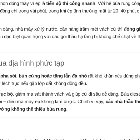
chọn đóng thay vì ép là
tiến độ thi công nhanh
. Với hệ búa rung côn
óng chỉ trong vài phút, trong khi ép tĩnh thường mất từ 20–40 phút 
ến cảng, nhà máy xử lý nước, cần hàng trăm mét vách cừ thì
đóng gi
u đặc biệt quan trọng với các gói thầu hạ tầng bị khống chế chặt về t
ua địa hình phức tạp
t pha sỏi, bùn cứng hoặc tầng lẫn đá nhỏ
rất khó khăn nếu dùng p
y lệch trục nếu gặp lớp đất không đồng đều.
cục bộ
, giảm ma sát thành vách và giúp cừ đi sâu dễ dàng. Búa dies
ăm
– điều mà máy ép không làm được. Chính vì vậy,
các nhà thầu th
ường không thể thiếu búa rung.