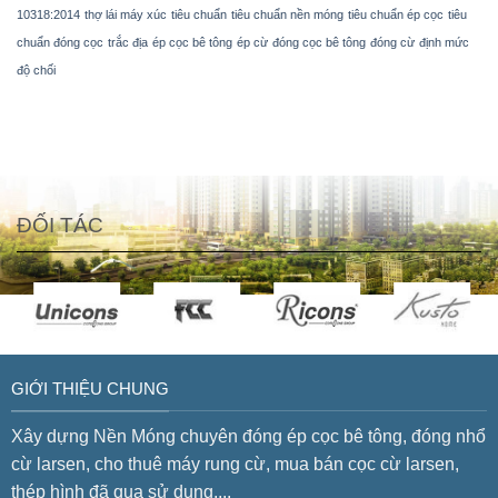
10318:2014
thợ lái máy xúc
tiêu chuẩn
tiêu chuẩn nền móng
tiêu chuẩn ép cọc
tiêu
chuẩn đóng cọc
trắc địa
ép cọc bê tông
ép cừ
đóng cọc bê tông
đóng cừ
định mức
độ chối
ĐỐI TÁC
GIỚI THIỆU CHUNG
Xây dựng Nền Móng chuyên đóng ép cọc bê tông, đóng nhổ
cừ larsen, cho thuê máy rung cừ, mua bán cọc cừ larsen,
thép hình đã qua sử dụng,...