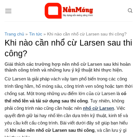
Bỏ
qua
nội
dung
Trang chủ
»
Tin tức
»
Khi nào cần nhổ cừ Larsen sau thi công?
Khi nào cần nhổ cừ Larsen sau thi
công?
Giải thích các trường hợp nên nhổ cừ Larsen sau khi hoàn
thành công trình và những lưu ý kỹ thuật khi thực hiện.
Cừ Larsen là giải pháp vách vây tạm phổ biến trong các công
trình tầng hầm, hố móng sâu, công trình ven sông hoặc tạm thời
chống sạt. Một trong những ưu điểm lớn của cừ Larsen là
có
thể nhổ lên và tái sử dụng sau thi công
. Tuy nhiên, không
phải công trình nào cũng cần hoặc nên
nhổ cừ Larsen
. Việc
quyết định giữ lại hay nhổ lên cần dựa trên kỹ thuật, kinh tế và
yêu cầu kết cấu công trình. Bài viết dưới đây sẽ giúp bạn hiểu
rõ
khi nào nên nhổ cừ Larsen sau thi công
, và cần lưu ý gì