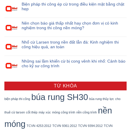
Biện pháp thi công ép cừ trong điều kiện mặt bằng chật
hẹp
Nên chọn báo giá thấp nhất hay chọn đơn vị có kinh
nghiệm trong thi công nền móng?
Nhổ cừ Larsen trong nền đất lẫn đá: Kinh nghiệm thi
công hiệu quả, an toàn
Những sai lầm khiến cừ bị cong vênh khi nhổ: Cảnh báo
cho kỹ sư công trình
TỪ KHÓA
búa rung SH30
biện pháp thi công
búa rung thủy lực
cho
nền
thuê cừ larsen
cốt thép
máy xúc
móng công trình
nền công trình
móng
TCVN 4253:2012
TCVN 9361:2012
TCVN 9394:2012
TCVN