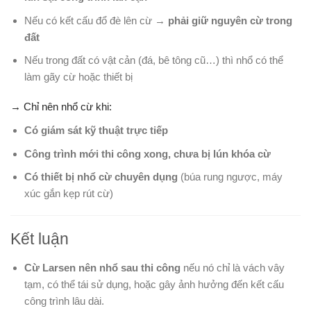
Nếu có kết cấu đổ đè lên cừ →
phải giữ nguyên cừ trong
đất
Nếu trong đất có vật cản (đá, bê tông cũ…) thì nhổ có thể
làm gãy cừ hoặc thiết bị
→ Chỉ nên nhổ cừ khi:
Có giám sát kỹ thuật trực tiếp
Công trình mới thi công xong, chưa bị lún khóa cừ
Có thiết bị nhổ cừ chuyên dụng
(búa rung ngược, máy
xúc gắn kẹp rút cừ)
Kết luận
Cừ Larsen nên nhổ sau thi công
nếu nó chỉ là vách vây
tạm, có thể tái sử dụng, hoặc gây ảnh hưởng đến kết cấu
công trình lâu dài.