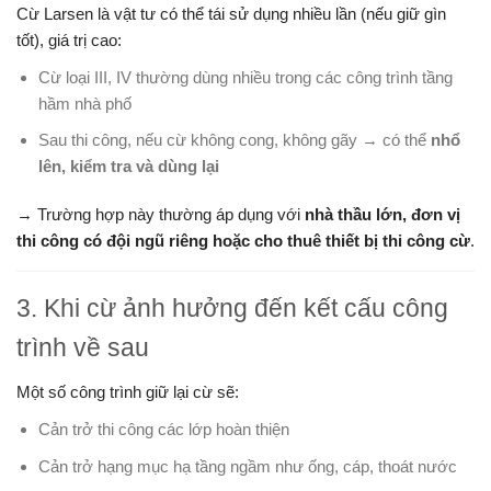
Cừ Larsen là vật tư có thể tái sử dụng nhiều lần (nếu giữ gìn
tốt), giá trị cao:
Cừ loại III, IV thường dùng nhiều trong các công trình tầng
hầm nhà phố
Sau thi công, nếu cừ không cong, không gãy → có thể
nhổ
lên, kiểm tra và dùng lại
→ Trường hợp này thường áp dụng với
nhà thầu lớn, đơn vị
thi công có đội ngũ riêng hoặc cho thuê thiết bị thi công cừ
.
3. Khi cừ ảnh hưởng đến kết cấu công
trình về sau
Một số công trình giữ lại cừ sẽ:
Cản trở thi công các lớp hoàn thiện
Cản trở hạng mục hạ tầng ngầm như ống, cáp, thoát nước