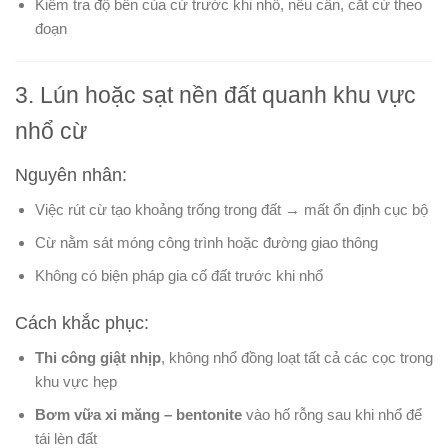
Kiểm tra độ bền của cừ trước khi nhổ, nếu cần, cắt cừ theo
đoạn
3. Lún hoặc sạt nền đất quanh khu vực
nhổ cừ
Nguyên nhân:
Việc rút cừ tạo khoảng trống trong đất → mất ổn định cục bộ
Cừ nằm sát móng công trình hoặc đường giao thông
Không có biện pháp gia cố đất trước khi nhổ
Cách khắc phục:
Thi công giật nhịp
, không nhổ đồng loạt tất cả các cọc trong
khu vực hẹp
Bơm vữa xi măng – bentonite
vào hố rỗng sau khi nhổ để
tái lèn đất