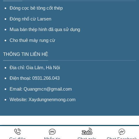
Đóng cọc bê tông cốt thép
Đóng nhổ cừ Larsen
Mua bán thép hình đã qua sử dụng
Cho thuê máy rung cừ
THÔNG TIN LIÊN HỆ
Địa chỉ: Gia Lâm, Hà Nội
Điện thoại: 0931.266.043
Email: Quangmcn@gmail.com
Website:
Xaydungnenmong.com
Hỗ trợ kỹ thuật: Mr. Chí (0982.633.523)
Copyright 2026 ©
Xaydungnenmong.com