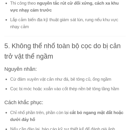
Thi công theo
nguyên tắc rút cừ đối xứng, cách xa khu
vực nhạy cảm trước
Lắp cảm biến địa kỹ thuật giám sát lún, rung nếu khu vực
nhạy cảm
5. Không thể nhổ toàn bộ cọc do bị cản
trở vật thể ngầm
Nguyên nhân:
Cừ đâm xuyên vật cản như đá, bê tông cũ, ống ngầm
Cọc bị móc hoặc xoắn vào cốt thép nền bê tông tầng hầm
Cách khắc phục:
Chỉ nhổ phần trên, phần còn lại
cắt bỏ ngang mặt đất hoặc
dưới đáy hố
Nếu cần đào lại, báo cáo kỹ sư thiết kế để đánh giá ảnh