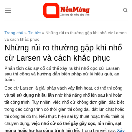
Bỏ
qua
nội
dung
Trang chủ
»
Tin tức
»
Những rủi ro thường gặp khi nhổ cừ Larsen
và cách khắc phục
Những rủi ro thường gặp khi nhổ
cừ Larsen và cách khắc phục
Phân tích các sự cố có thể xảy ra khi nhổ cọc cừ Larsen
sau thi công và hướng dẫn biện pháp xử lý hiệu quả, an
toàn.
Cọc cừ Larsen là giải pháp vách vây linh hoạt, có thể thi công
và
tái sử dụng nhiều lần
nhờ khả năng nhổ lên sau khi hoàn
tất công trình. Tuy nhiên, việc nhổ cừ không đơn giản, đặc biệt
trong các công trình có thời gian thi công dài, đất lún chặt hoặc
thi công tại đô thị. Nếu thực hiện sai kỹ thuật hoặc thiếu thiết bị
chuyên dụng,
việc nhổ cừ có thể gây gãy cọc, lún nền, sạt
móng hoặc hư hại công trình liền kề
. Trong bài viết này,
Xây