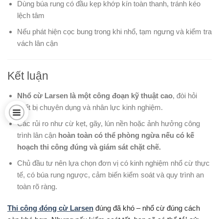
Dùng búa rung có đầu kẹp khớp kín toàn thanh, tránh kéo
lệch tâm
Nếu phát hiện cọc bung trong khi nhổ, tạm ngưng và kiểm tra
vách lân cận
Kết luận
Nhổ cừ Larsen là một công đoạn kỹ thuật cao
, đòi hỏi
thiết bị chuyên dụng và nhân lực kinh nghiệm.
Các rủi ro như cừ kẹt, gãy, lún nền hoặc ảnh hưởng công
trình lân cận
hoàn toàn có thể phòng ngừa nếu có kế
hoạch thi công đúng và giám sát chặt chẽ.
Chủ đầu tư nên lựa chọn đơn vị có kinh nghiệm nhổ cừ thực
tế, có búa rung ngược, cảm biến kiểm soát và quy trình an
toàn rõ ràng.
Thi công đóng cừ Larsen
đúng đã khó – nhổ cừ đúng cách