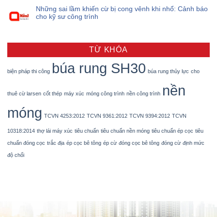
Những sai lầm khiến cừ bị cong vênh khi nhổ: Cảnh báo
cho kỹ sư công trình
TỪ KHÓA
búa rung SH30
biện pháp thi công
búa rung thủy lực
cho
nền
thuê cừ larsen
cốt thép
máy xúc
móng công trình
nền công trình
móng
TCVN 4253:2012
TCVN 9361:2012
TCVN 9394:2012
TCVN
10318:2014
thợ lái máy xúc
tiêu chuẩn
tiêu chuẩn nền móng
tiêu chuẩn ép cọc
tiêu
chuẩn đóng cọc
trắc địa
ép cọc bê tông
ép cừ
đóng cọc bê tông
đóng cừ
định mức
độ chối