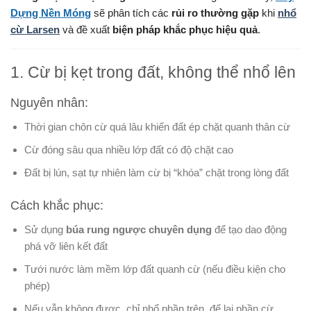
Dựng Nền Móng
sẽ phân tích các
rủi ro thường gặp
khi
nhổ
cừ Larsen
và đề xuất
biện pháp khắc phục hiệu quả
.
1. Cừ bị kẹt trong đất, không thể nhổ lên
Nguyên nhân:
Thời gian chôn cừ quá lâu khiến đất ép chặt quanh thân cừ
Cừ đóng sâu qua nhiều lớp đất có độ chặt cao
Đất bị lún, sạt tự nhiên làm cừ bị “khóa” chặt trong lòng đất
Cách khắc phục:
Sử dụng
búa rung ngược chuyên dụng
để tạo dao động
phá vỡ liên kết đất
Tưới nước làm mềm lớp đất quanh cừ (nếu điều kiện cho
phép)
Nếu vẫn không được, chỉ nhổ phần trên, để lại phần cừ