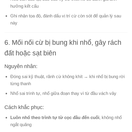
hưởng kết cấu
Ghi nhận tọa độ, đánh dấu vị trí cừ còn sót để quản lý sau
này
6. Mối nối cừ bị bung khi nhổ, gây rách
đất hoặc sạt biên
Nguyên nhân:
Đóng sai kỹ thuật, rãnh cừ không khít → khi nhổ bị bung rời
từng thanh
Nhổ sai trình tự, nhổ giữa đoạn thay vì từ đầu vách vây
Cách khắc phục:
Luôn nhổ theo trình tự từ cọc đầu đến cuối
, không nhổ
ngắt quãng