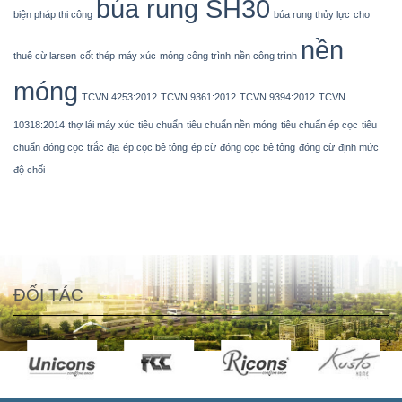
búa rung SH30
biện pháp thi công
búa rung thủy lực
cho
nền
thuê cừ larsen
cốt thép
máy xúc
móng công trình
nền công trình
móng
TCVN 4253:2012
TCVN 9361:2012
TCVN 9394:2012
TCVN
10318:2014
thợ lái máy xúc
tiêu chuẩn
tiêu chuẩn nền móng
tiêu chuẩn ép cọc
tiêu
chuẩn đóng cọc
trắc địa
ép cọc bê tông
ép cừ
đóng cọc bê tông
đóng cừ
định mức
độ chối
ĐỐI TÁC