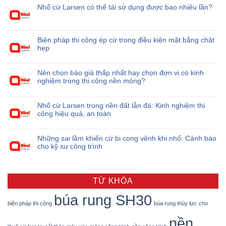
Nhổ cừ Larsen có thể tái sử dụng được bao nhiêu lần?
Biện pháp thi công ép cừ trong điều kiện mặt bằng chật
hẹp
Nên chọn báo giá thấp nhất hay chọn đơn vị có kinh
nghiệm trong thi công nền móng?
Nhổ cừ Larsen trong nền đất lẫn đá: Kinh nghiệm thi
công hiệu quả, an toàn
Những sai lầm khiến cừ bị cong vênh khi nhổ: Cảnh báo
cho kỹ sư công trình
TỪ KHÓA
búa rung SH30
biện pháp thi công
búa rung thủy lực
cho
nền