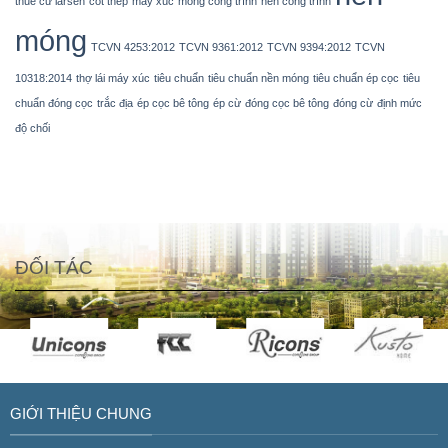
thuê cừ larsen
cốt thép
máy xúc
móng công trình
nền công trình
móng
TCVN 4253:2012
TCVN 9361:2012
TCVN 9394:2012
TCVN
10318:2014
thợ lái máy xúc
tiêu chuẩn
tiêu chuẩn nền móng
tiêu chuẩn ép cọc
tiêu
chuẩn đóng cọc
trắc địa
ép cọc bê tông
ép cừ
đóng cọc bê tông
đóng cừ
định mức
độ chối
ĐỐI TÁC
GIỚI THIỆU CHUNG