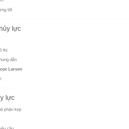
ng tốt
hủy lực
 thị
khung dẫn
 cọc Larsen
n
y lực
 bộ phận kẹp
yêu cầu