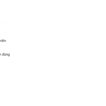
 nền
ọn đúng