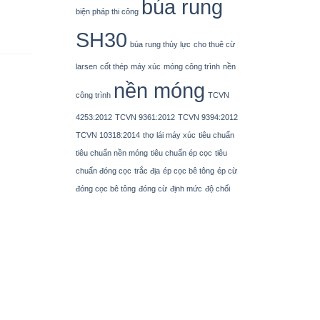
búa rung
biện pháp thi công
SH30
búa rung thủy lực
cho thuê cừ
larsen
cốt thép
máy xúc
móng công trình
nền
nền móng
công trình
TCVN
4253:2012
TCVN 9361:2012
TCVN 9394:2012
TCVN 10318:2014
thợ lái máy xúc
tiêu chuẩn
tiêu chuẩn nền móng
tiêu chuẩn ép cọc
tiêu
chuẩn đóng cọc
trắc địa
ép cọc bê tông
ép cừ
đóng cọc bê tông
đóng cừ
định mức
độ chối