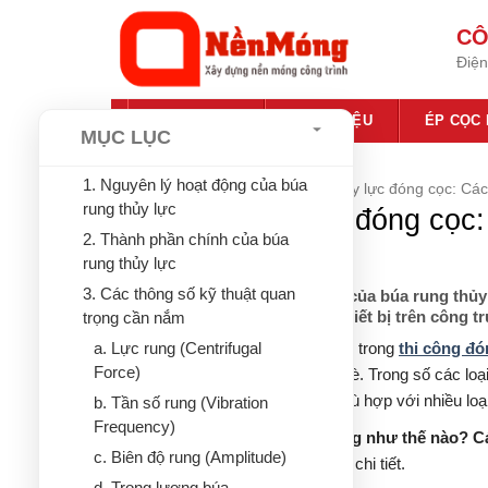
Bỏ
CÔ
qua
Điện
nội
dung
TRANG CHỦ
GIỚI THIỆU
ÉP CỌC
MỤC LỤC
1. Nguyên lý hoạt động của búa
Trang chủ
»
Tin tức
»
Búa rung thủy lực đóng cọc: Các
rung thủy lực
Búa rung thủy lực đóng cọc:
2. Thành phần chính của búa
quan trọng
rung thủy lực
3. Các thông số kỹ thuật quan
Giải thích nguyên lý hoạt động của búa rung thủy
biết khi lựa chọn và vận hành thiết bị trên công t
trọng cần nắm
Búa rung là thiết bị không thể thiếu trong
thi công đó
a. Lực rung (Centrifugal
Force)
yếu hoặc khu vực ven sông, bờ kè. Trong số các loại
cao, khả năng kiểm soát tốt và phù hợp với nhiều loại
b. Tần số rung (Vibration
Frequency)
Vậy
búa rung thủy lực hoạt động như thế nào? C
c. Biên độ rung (Amplitude)
Xây Dựng Nền Móng
sẽ giải đáp chi tiết.
d. Trọng lượng búa