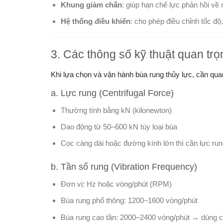
Khung giảm chấn
: giúp hạn chế lực phản hồi về
Hệ thống điều khiển
: cho phép điều chỉnh tốc độ,
3. Các thông số kỹ thuật quan tr
Khi lựa chọn và vận hành búa rung thủy lực, cần qua
a. Lực rung (Centrifugal Force)
Thường tính bằng kN (kilonewton)
Dao động từ 50–600 kN tùy loại búa
Cọc càng dài hoặc đường kính lớn thì cần lực ru
b. Tần số rung (Vibration Frequency)
Đơn vị: Hz hoặc vòng/phút (RPM)
Búa rung phổ thông: 1200–1600 vòng/phút
Búa rung cao tần: 2000–2400 vòng/phút → dùng ch