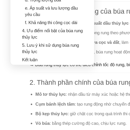
e. Áp suất và lưu lượng dầu
1. Nguyên lý hoạt động của búa r
yêu cầu
f. Khả năng thi công cọc dài
Búa rung thủy lực sử dụng
áp suất dầu thủy lực
4. Ưu điểm nổi bật của búa rung
Các trục lệch tâm tạo ra dao động rung theo phươ
thủy lực
Lực rung giúp
giảm ma sát giữa cọc và đất
, làm
5. Lưu ý khi sử dụng búa rung
thủy lực
Khác với búa diesel tạo va đập, búa rung hoạt độn
Kết luận
→ Búa rung thủy lực có thể điều chỉnh tốc độ rung, b
2. Thành phần chính của búa rung
Mô tơ thủy lực
: nhận dầu từ máy xúc hoặc hệ th
Cụm bánh lệch tâm
: tạo rung động nhờ chuyển 
Bộ kẹp thủy lực
: giữ chặt cọc trong quá trình thi 
Vỏ búa
: bằng thép cường độ cao, chịu lực rung.