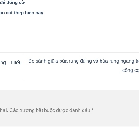
 để đóng cừ
c cốt thép hiện nay
So sánh giữa búa rung đứng và búa rung ngang tr
ông – Hiểu
công c
hai.
Các trường bắt buộc được đánh dấu
*