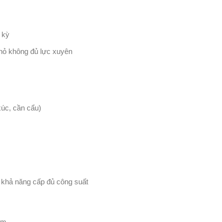
 kỳ
nhỏ không đủ lực xuyên
xúc, cần cẩu)
 khả năng cấp đủ công suất
8m