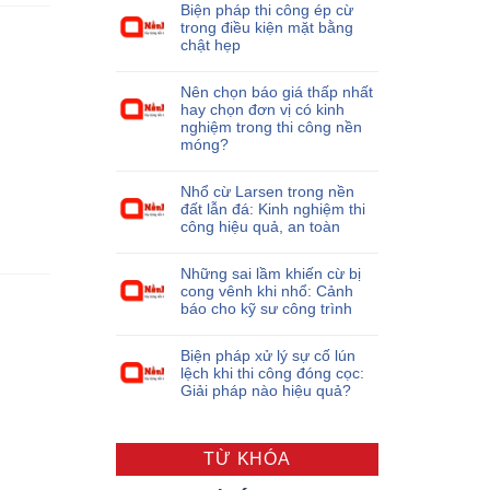
Biện pháp thi công ép cừ
trong điều kiện mặt bằng
chật hẹp
Nên chọn báo giá thấp nhất
hay chọn đơn vị có kinh
nghiệm trong thi công nền
móng?
Nhổ cừ Larsen trong nền
đất lẫn đá: Kinh nghiệm thi
công hiệu quả, an toàn
Những sai lầm khiến cừ bị
cong vênh khi nhổ: Cảnh
báo cho kỹ sư công trình
Biện pháp xử lý sự cố lún
lệch khi thi công đóng cọc:
Giải pháp nào hiệu quả?
TỪ KHÓA