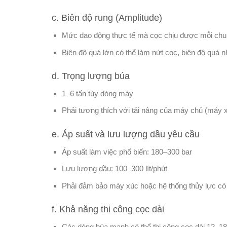
c. Biên độ rung (Amplitude)
Mức dao động thực tế mà cọc chịu được mỗi chu
Biên độ quá lớn có thể làm nứt cọc, biên độ quá 
d. Trọng lượng búa
1–6 tấn tùy dòng máy
Phải tương thích với tải nâng của máy chủ (máy 
e. Áp suất và lưu lượng dầu yêu cầu
Áp suất làm việc phổ biến: 180–300 bar
Lưu lượng dầu: 100–300 lít/phút
Phải đảm bảo máy xúc hoặc hệ thống thủy lực có
f. Khả năng thi công cọc dài
Các dòng búa mạnh có thể thi công cọc dài 12–1