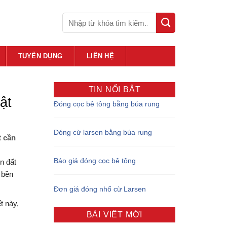
TUYỂN DỤNG
LIÊN HỆ
TIN NỔI BẬT
ật
Đóng cọc bê tông bằng búa rung
Đóng cừ larsen bằng búa rung
t cần
Báo giá đóng cọc bê tông
n đất
 bền
Đơn giá đóng nhổ cừ Larsen
t này,
BÀI VIẾT MỚI