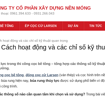
NG TY CỔ PHẦN XÂY DỰNG NỀN MÓNG
 thoại:
0961.394.633 - 0931.266.043
 BÊ TÔNG
ÉP CỌC CỪ LARSEN
DỰ ÁN
TIN TỨC
h hoạt động và các chỉ số kỹ thuật quan trọng
 Cách hoạt động và các chỉ số kỹ thu
 lực trong thi công cọc bê tông – tổng hợp các thông số kỹ thuậ
rường.
ng cọc bê tông
,
đóng cọc cừ Larsen
(ván thép) và cọc hình trên nề
 búa rung hiện nay,
búa rung thủy lực
được sử dụng phổ biến vì độ
 công trình.
ác thông số nào cần quan tâm khi chọn và sử dụng?
Trong bài viế