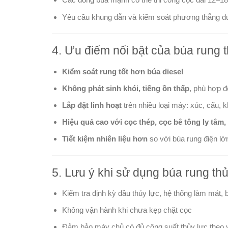
Yêu cầu khung dẫn và kiểm soát phương thẳng đứ
4. Ưu điểm nổi bật của búa rung t
Kiểm soát rung tốt hơn búa diesel
Không phát sinh khói, tiếng ồn thấp
, phù hợp đô
Lắp đặt linh hoạt
trên nhiều loại máy: xúc, cẩu, 
Hiệu quả cao với cọc thép, cọc bê tông ly tâm,
Tiết kiệm nhiên liệu hơn
so với búa rung điện lớ
5. Lưu ý khi sử dụng búa rung thủ
Kiểm tra định kỳ dầu thủy lực, hệ thống làm mát,
Không vận hành khi chưa kẹp chặt cọc
Đảm bảo máy chủ có đủ công suất thủy lực theo 