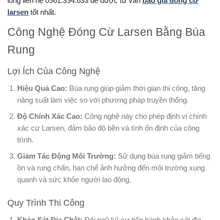
lòng liên hệ 0961.394.633 để được tư vấn
báo giá đóng cừ
larsen
tốt nhất.
Công Nghệ Đóng Cừ Larsen Bằng Búa
Rung
Lợi Ích Của Công Nghệ
Hiệu Quả Cao:
Búa rung giúp giảm thời gian thi công, tăng
năng suất làm việc so với phương pháp truyền thống.
Độ Chính Xác Cao:
Công nghệ này cho phép định vị chính
xác cừ Larsen, đảm bảo độ bền và tính ổn định của công
trình.
Giảm Tác Động Môi Trường:
Sử dụng búa rung giảm tiếng
ồn và rung chấn, hạn chế ảnh hưởng đến môi trường xung
quanh và sức khỏe người lao động.
Quy Trình Thi Công
Khảo Sát Địa Chất:
Đội ngũ kỹ sư tiến hành khảo sát địa