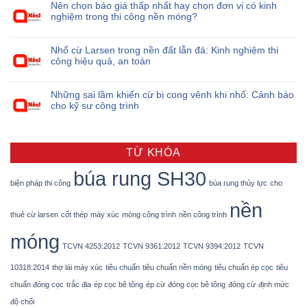
Nên chọn báo giá thấp nhất hay chọn đơn vị có kinh
nghiệm trong thi công nền móng?
Nhổ cừ Larsen trong nền đất lẫn đá: Kinh nghiệm thi
công hiệu quả, an toàn
Những sai lầm khiến cừ bị cong vênh khi nhổ: Cảnh báo
cho kỹ sư công trình
TỪ KHÓA
búa rung SH30
biện pháp thi công
búa rung thủy lực
cho
nền
thuê cừ larsen
cốt thép
máy xúc
móng công trình
nền công trình
móng
TCVN 4253:2012
TCVN 9361:2012
TCVN 9394:2012
TCVN
10318:2014
thợ lái máy xúc
tiêu chuẩn
tiêu chuẩn nền móng
tiêu chuẩn ép cọc
tiêu
chuẩn đóng cọc
trắc địa
ép cọc bê tông
ép cừ
đóng cọc bê tông
đóng cừ
định mức
độ chối