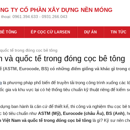
NG TY CỔ PHẦN XÂY DỰNG NỀN MÓNG
 thoại:
0961.394.633 - 0931.266.043
 BÊ TÔNG
ÉP CỌC CỪ LARSEN
DỰ ÁN
TIN TỨC
quốc tế trong đóng cọc bê tông
 và quốc tế trong đóng cọc bê tông
tế (ASTM, Eurocode, BS) có những điểm giống và khác gì trong 
p
là phương pháp phổ biến để truyền tải trọng công trình xuống các l
c gia và khu vực lại có hệ thống tiêu chuẩn kỹ thuật riêng để kiểm s
ựng ban hành là căn cứ để thiết kế, thi công và nghiệm thu cọc bê t
ác bộ tiêu chuẩn như
ASTM (Mỹ), Eurocode (châu Âu), BS (Anh)
, 
n Việt Nam và quốc tế trong đóng cọc bê tông
là gì? Kỹ sư nên ch