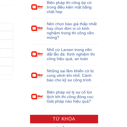
Biện pháp thi công ép cừ
trong điều kiện mặt bằng
chật hẹp
Nên chọn báo giá thấp nhất
hay chọn đơn vị có kinh
nghiệm trong thi công nền
móng?
Nhổ cừ Larsen trong nền
t
đất lẫn đá: Kinh nghiệm thi
công hiệu quả, an toàn
Những sai lầm khiến cừ bị
cong vênh khi nhổ: Cảnh
báo cho kỹ sư công trình
Biện pháp xử lý sự cố lún
lệch khi thi công đóng cọc:
Giải pháp nào hiệu quả?
TỪ KHÓA