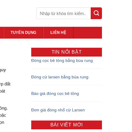
TUYỂN DỤNG
LIÊN HỆ
TIN NỔI BẬT
Đóng cọc bê tông bằng búa rung
quy
Đóng cừ larsen bằng búa rung
ớp đất
oát
Báo giá đóng cọc bê tông
ông.
Đơn giá đóng nhổ cừ Larsen
hoặc
ọn
BÀI VIẾT MỚI