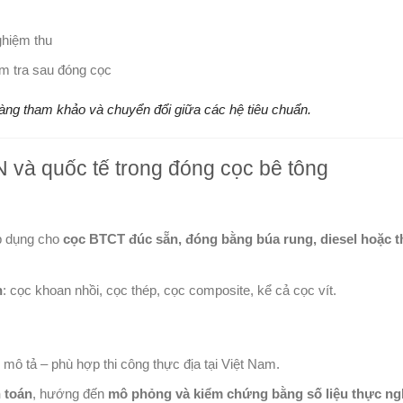
ghiệm thu
ểm tra sau đóng cọc
ng tham khảo và chuyển đổi giữa các hệ tiêu chuẩn.
N và quốc tế trong đóng cọc bê tông
p dụng cho
cọc BTCT đúc sẵn, đóng bằng búa rung, diesel hoặc t
n
: cọc khoan nhồi, cọc thép, cọc composite, kể cả cọc vít.
ô tả – phù hợp thi công thực địa tại Việt Nam.
h toán
, hướng đến
mô phỏng và kiểm chứng bằng số liệu thực n