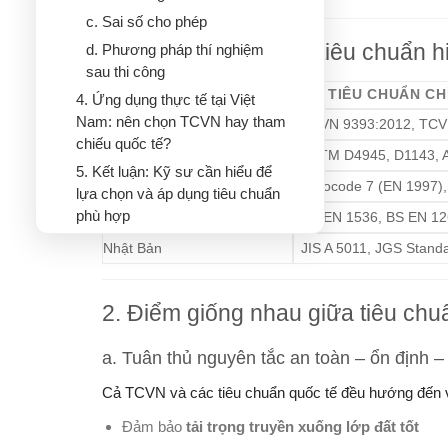
c. Sai số cho phép
1. Tổng quan các bộ tiêu chuẩn h
d. Phương pháp thí nghiệm
sau thi công
QUỐC GIA / KHU VỰC
BỘ TIÊU CHUẨN CH
4. Ứng dụng thực tế tại Việt
Nam: nên chọn TCVN hay tham
Việt Nam
TCVN 9393:2012, TCV
chiếu quốc tế?
Hoa Kỳ (Mỹ)
ASTM D4945, D1143, 
5. Kết luận: Kỹ sư cần hiểu để
Châu Âu
Eurocode 7 (EN 1997)
lựa chọn và áp dụng tiêu chuẩn
phù hợp
Anh quốc
BS EN 1536, BS EN 1
Nhật Bản
JIS A 5011, JGS Stand
2. Điểm giống nhau giữa tiêu chu
a. Tuân thủ nguyên tắc an toàn – ổn định –
Cả TCVN và các tiêu chuẩn quốc tế đều hướng đến v
Đảm bảo
tải trọng truyền xuống lớp đất tốt