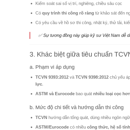
Kiểm soát sai số vị trí, nghiêng, chiều sâu cọc
Có
quy trình thi công rõ ràng
từ khảo sát đến n
Có yêu cầu về hồ sơ thi công, nhật ký, thử tải, ki
✅ Sự tương đồng này giúp kỹ sư Việt Nam dễ dà
3. Khác biệt giữa tiêu chuẩn TCV
a. Phạm vi áp dụng
TCVN 9393:2012
và
TCVN 9398:2012
chủ yếu á
lực
.
ASTM và Eurocode
bao quát
nhiều loại cọc hơ
b. Mức độ chi tiết và hướng dẫn thi công
TCVN
hướng dẫn tổng quát, dùng nhiều ngôn ngữ m
ASTM/Eurocode
có nhiều
công thức, hệ số tín