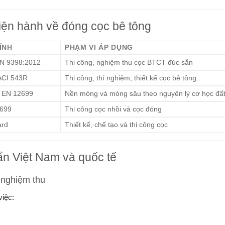
iện hành về đóng cọc bê tông
ÍNH
PHẠM VI ÁP DỤNG
N 9398:2012
Thi công, nghiệm thu cọc BTCT đúc sẵn
ACI 543R
Thi công, thí nghiệm, thiết kế cọc bê tông
, EN 12699
Nền móng và móng sâu theo nguyên lý cơ học đấ
2699
Thi công cọc nhồi và cọc đóng
ard
Thiết kế, chế tạo và thi công cọc
ẩn Việt Nam và quốc tế
 nghiệm thu
iệc: