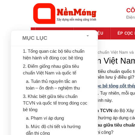
Bỏ
CÔ
qua
Điện
nội
dung
TRANG CHỦ
GIỚI THIỆU
ÉP CỌC
MỤC LỤC
1. Tổng quan các bộ tiêu chuẩn
Trang chủ
»
Tin tức
»
So sánh tiêu chuẩn Việt Nam và 
hiện hành về đóng cọc bê tông
So sánh tiêu chuẩn Việt Nam
2. Điểm giống nhau giữa tiêu
Tiêu chuẩn Việt Nam (TCVN) và tiêu chuẩn quốc 
chuẩn Việt Nam và quốc tế
trình đóng cọc bê tông? Kỹ sư nên lưu ý điều gì?
a. Tuân thủ nguyên tắc an
Trong thi công nền móng,
đóng cọc bê tông cốt thé
toàn – ổn định – nghiệm thu
sâu hơn có khả năng chịu lực cao. Tuy nhiên, mỗi quố
3. Khác biệt giữa tiêu chuẩn
chất lượng và an toàn trong quá trình này.
TCVN và quốc tế trong đóng cọc
bê tông
Tại Việt Nam, hệ thống
tiêu chuẩn TCVN
do Bộ Xây d
Trong khi đó, các nước phát triển thường áp dụng c
a. Phạm vi áp dụng
JIS (Nhật Bản)
. Vậy,
sự khác nhau giữa tiêu chuẩ
b. Mức độ chi tiết và hướng
hoặc tham chiếu theo hệ nào khi thi công?
dẫn thi công