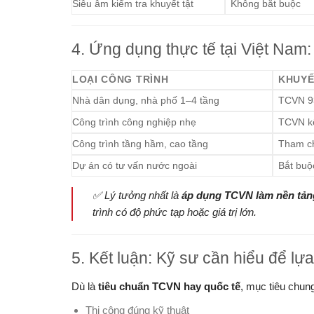
Siêu âm kiểm tra khuyết tật
Không bắt buộc
4. Ứng dụng thực tế tại Việt Na
LOẠI CÔNG TRÌNH
KHUYẾ
Nhà dân dụng, nhà phố 1–4 tầng
TCVN 9
Công trình công nghiệp nhẹ
TCVN kế
Công trình tầng hầm, cao tầng
Tham ch
Dự án có tư vấn nước ngoài
Bắt buộ
✅ Lý tưởng nhất là
áp dụng TCVN làm nền tản
trình có độ phức tạp hoặc giá trị lớn.
5. Kết luận: Kỹ sư cần hiểu để l
Dù là
tiêu chuẩn TCVN hay quốc tế
, mục tiêu chun
Thi công đúng kỹ thuật