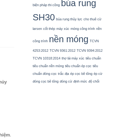
búa rung
biện pháp thi công
SH30
búa rung thủy lực
cho thuê cừ
larsen
cốt thép
máy xúc
móng công trình
nền
nền móng
công trình
TCVN
4253:2012
TCVN 9361:2012
TCVN 9394:2012
TCVN 10318:2014
thợ lái máy xúc
tiêu chuẩn
tiêu chuẩn nền móng
tiêu chuẩn ép cọc
tiêu
chuẩn đóng cọc
trắc địa
ép cọc bê tông
ép cừ
hủy
đóng cọc bê tông
đóng cừ
định mức
độ chối
ghiệm
.