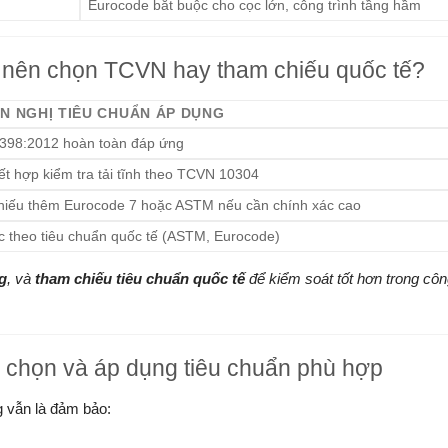
Eurocode bắt buộc cho cọc lớn, công trình tầng hầm
m: nên chọn TCVN hay tham chiếu quốc tế?
N NGHỊ TIÊU CHUẨN ÁP DỤNG
398:2012 hoàn toàn đáp ứng
t hợp kiểm tra tải tĩnh theo TCVN 10304
iếu thêm Eurocode 7 hoặc ASTM nếu cần chính xác cao
c theo tiêu chuẩn quốc tế (ASTM, Eurocode)
g
, và
tham chiếu tiêu chuẩn quốc tế
để kiểm soát tốt hơn trong cô
ựa chọn và áp dụng tiêu chuẩn phù hợp
g vẫn là đảm bảo: