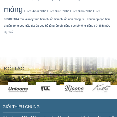
móng
TCVN 4253:2012
TCVN 9361:2012
TCVN 9394:2012
TCVN
10318:2014
thợ lái máy xúc
tiêu chuẩn
tiêu chuẩn nền móng
tiêu chuẩn ép cọc
tiêu
chuẩn đóng cọc
trắc địa
ép cọc bê tông
ép cừ
đóng cọc bê tông
đóng cừ
định mức
độ chối
ĐỐI TÁC
GIỚI THIỆU CHUNG