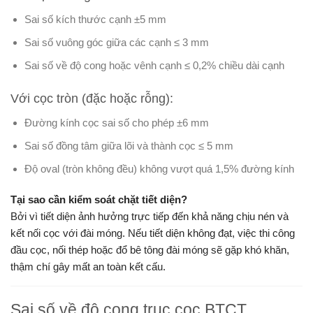
Sai số kích thước cạnh ±5 mm
Sai số vuông góc giữa các cạnh ≤ 3 mm
Sai số về độ cong hoặc vênh cạnh ≤ 0,2% chiều dài cạnh
Với cọc tròn (đặc hoặc rỗng):
Đường kính cọc sai số cho phép ±6 mm
Sai số đồng tâm giữa lõi và thành cọc ≤ 5 mm
Độ oval (tròn không đều) không vượt quá 1,5% đường kính
Tại sao cần kiểm soát chặt tiết diện?
Bởi vì tiết diện ảnh hưởng trực tiếp đến khả năng chịu nén và
kết nối cọc với đài móng. Nếu tiết diện không đạt, việc thi công
đầu cọc, nối thép hoặc đổ bê tông đài móng sẽ gặp khó khăn,
thậm chí gây mất an toàn kết cấu.
Sai số về độ cong trục cọc BTCT