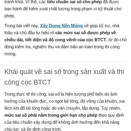
tránh khỏi. Vì thế, các
tiêu chuẩn sai số cho phép
đã được
ban hành để kiểm soát chất lượng trong phạm vi kỹ thuật cho
phép.
Trong bài viết này,
Xây Dựng Nền Móng
sẽ giúp kỹ sư, nhà
thầu và chủ đầu tư hiểu rõ
các mức sai số được phép về
chiều dài, tiết diện và độ cong vênh của cọc BTCT
, từ đó chủ
động kiểm tra, nghiệm thu và đảm bảo an toàn trong thi công
móng.
Khái quát về sai số trong sản xuất và thi
công cọc BTCT
Trong thực tế thi công, sai số là hiện tượng phổ biến do ảnh
hưởng của khuôn đúc, co ngót bê tông, độ võng của khuôn, sai
lệch khi đổ bê tông hoặc do vận chuyển, lắp dựng. Tuy nhiên,
mức sai số phải nằm trong giới hạn cho phép
theo quy định
của tiêu chuẩn xây dựng để không ảnh hưởng đến khả năng
chịu lực và ổn định công trình.