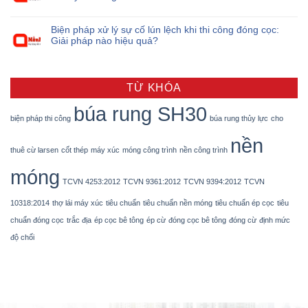
Biện pháp xử lý sự cố lún lệch khi thi công đóng cọc:
Giải pháp nào hiệu quả?
TỪ KHÓA
búa rung SH30
biện pháp thi công
búa rung thủy lực
cho
nền
thuê cừ larsen
cốt thép
máy xúc
móng công trình
nền công trình
móng
TCVN 4253:2012
TCVN 9361:2012
TCVN 9394:2012
TCVN
10318:2014
thợ lái máy xúc
tiêu chuẩn
tiêu chuẩn nền móng
tiêu chuẩn ép cọc
tiêu
chuẩn đóng cọc
trắc địa
ép cọc bê tông
ép cừ
đóng cọc bê tông
đóng cừ
định mức
độ chối