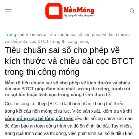
Bỏ
qua
nội
dung
Trang chủ
»
Tin tức
»
Tiêu chuẩn sai số cho phép về kích thước
và chiều dài cọc BTCT trong thi công móng
Tiêu chuẩn sai số cho phép về
kích thước và chiều dài cọc BTCT
trong thi công móng
Nắm rõ tiêu chuẩn sai số cho phép về kích thước và chiều
dài cọc BTCT giúp đảm bảo chất lượng thi công, tránh rủi
ro sụt lún hoặc lệch cọc trong công trình thực tế.
Cọc bê tông cốt thép (BTCT) là thành phần không thể thiếu
trong kết cấu nền móng chịu lực. Việc sản xuất, kiểm tra và
thi
công đóng cọc bê tông cốt thép
đều đòi hỏi độ chính xác cao
để đảm bảo an toàn công trình và độ ổn định lâu dài. Tuy nhiên,
trong quá trình đúc và thi công, việc phát sinh sai số là điều khó