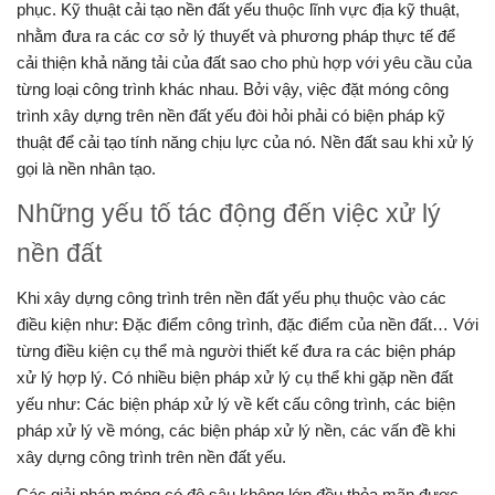
phục. Kỹ thuật cải tạo nền đất yếu thuộc lĩnh vực địa kỹ thuật,
nhằm đưa ra các cơ sở lý thuyết và phương pháp thực tế để
cải thiện khả năng tải của đất sao cho phù hợp với yêu cầu của
từng loại công trình khác nhau. Bởi vậy, việc đặt móng công
trình xây dựng trên nền đất yếu đòi hỏi phải có biện pháp kỹ
thuật để cải tạo tính năng chịu lực của nó. Nền đất sau khi xử lý
gọi là nền nhân tạo.
Những yếu tố tác động đến việc xử lý
nền đất
Khi xây dựng công trình trên nền đất yếu phụ thuộc vào các
điều kiện như: Đặc điểm công trình, đặc điểm của nền đất… Với
từng điều kiện cụ thể mà người thiết kế đưa ra các biện pháp
xử lý hợp lý. Có nhiều biện pháp xử lý cụ thể khi gặp nền đất
yếu như: Các biện pháp xử lý về kết cấu công trình, các biện
pháp xử lý về móng, các biện pháp xử lý nền, các vấn đề khi
xây dựng công trình trên nền đất yếu.
Các giải pháp móng có độ sâu không lớn đều thỏa mãn được