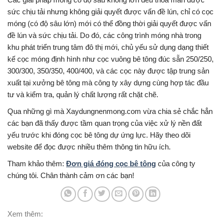
sức chịu tải nhưng không giải quyết được vấn đề lún, chỉ có cọc
móng (có độ sâu lớn) mới có thể đồng thời giải quyết được vấn
đề lún và sức chịu tải. Do đó, các công trình móng nhà trong
khu phát triển trung tâm đô thị mới, chủ yếu sử dụng dạng thiết
kế cọc móng định hình như cọc vuông bê tông đúc sẵn 250/250,
300/300, 350/350, 400/400, và các cọc này được tập trung sản
xuất tại xưởng bê tông mà công ty xây dựng cùng hợp tác đầu
tư và kiểm tra, quản lý chất lượng rất chặt chẽ.
Qua những gì mà Xaydungnenmong.com vừa chia sẻ chắc hẳn
các bạn đã thấy được tầm quan trọng của việc xử lý nền đất
yếu trước khi đóng cọc bê tông dự ứng lực. Hãy theo dõi
website để đọc được nhiều thêm thông tin hữu ích.
Tham khảo thêm:
Đơn giá đóng cọc bê tông
của công ty
chúng tôi. Chân thành cảm ơn các bạn!
Xem thêm: