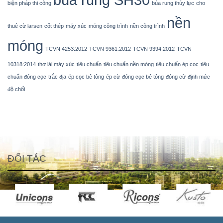
biện pháp thi công
búa rung thủy lực
cho
nền
thuê cừ larsen
cốt thép
máy xúc
móng công trình
nền công trình
móng
TCVN 4253:2012
TCVN 9361:2012
TCVN 9394:2012
TCVN
10318:2014
thợ lái máy xúc
tiêu chuẩn
tiêu chuẩn nền móng
tiêu chuẩn ép cọc
tiêu
chuẩn đóng cọc
trắc địa
ép cọc bê tông
ép cừ
đóng cọc bê tông
đóng cừ
định mức
độ chối
ĐỐI TÁC