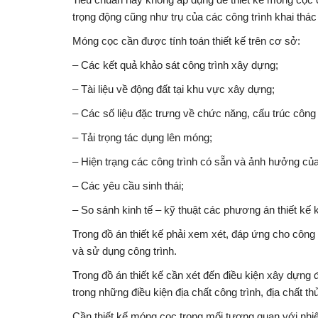
trọng động cũng như trụ của các công trình khai thác 
Móng cọc cần được tính toán thiết kế trên cơ sở:
– Các kết quả khảo sát công trình xây dựng;
– Tài liệu về động đất tại khu vực xây dựng;
– Các số liệu đặc trưng về chức năng, cấu trúc công 
– Tải trọng tác dụng lên móng;
– Hiện trạng các công trình có sẵn và ảnh hưởng củ
– Các yêu cầu sinh thái;
– So sánh kinh tế – kỹ thuật các phương án thiết kế k
Trong đồ án thiết kế phải xem xét, đáp ứng cho công tr
và sử dụng công trình.
Trong đồ án thiết kế cần xét đến điều kiện xây dựng
trong những điều kiện địa chất công trình, địa chất th
Cần thiết kế móng cọc trong mối tương quan với nhiệ