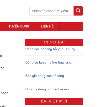
TUYỂN DỤNG
LIÊN HỆ
TIN NỔI BẬT
Đóng cọc bê tông bằng búa rung
iP
Đóng cừ larsen bằng búa rung
ợng
Báo giá đóng cọc bê tông
Đơn giá đóng nhổ cừ Larsen
i hoặc
BÀI VIẾT MỚI
 tải