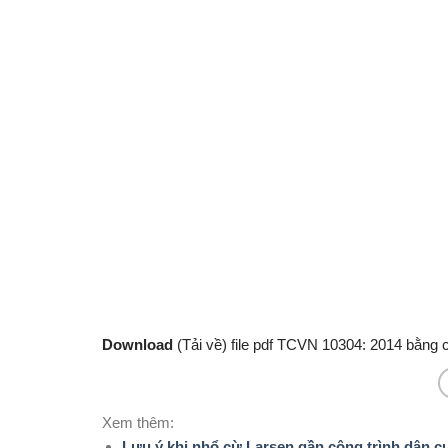
Download
(Tải về) file pdf TCVN 10304: 2014 bằng 
Xem thêm:
Lưu ý khi nhổ cừ Larsen gần công trình dân c