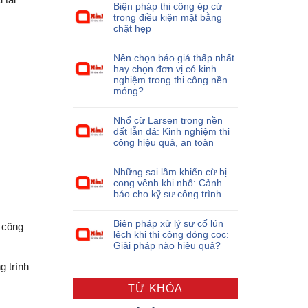
Biện pháp thi công ép cừ
trong điều kiện mặt bằng
chật hẹp
Nên chọn báo giá thấp nhất
hay chọn đơn vị có kinh
nghiệm trong thi công nền
móng?
Nhổ cừ Larsen trong nền
đất lẫn đá: Kinh nghiệm thi
công hiệu quả, an toàn
Những sai lầm khiến cừ bị
cong vênh khi nhổ: Cảnh
báo cho kỹ sư công trình
Biện pháp xử lý sự cố lún
i công
lệch khi thi công đóng cọc:
Giải pháp nào hiệu quả?
g trình
TỪ KHÓA