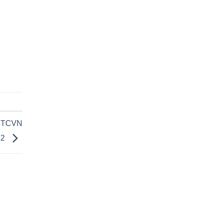
 – TCVN
12