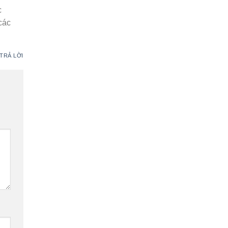
c
các
TRẢ LỜI