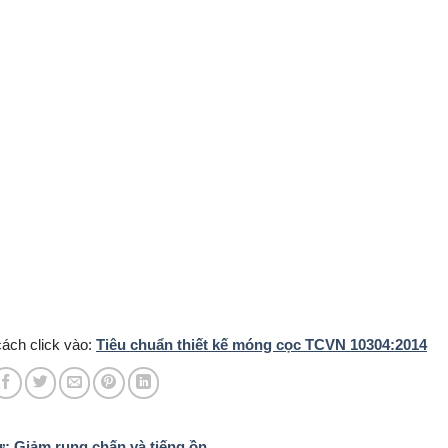
cách click vào:
Tiêu chuẩn thiết kế móng cọc TCVN 10304:2014
ư: Giảm rung chấn và tiếng ồn