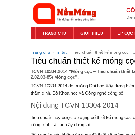
Bỏ
CÔ
qua
Điện
nội
dung
TRANG CHỦ
GIỚI THIỆU
ÉP CỌC
Trang chủ
»
Tin tức
»
Tiêu chuẩn thiết kế móng cọc 
Tiêu chuẩn thiết kế móng 
TCVN 10304:2014 “Móng cọc – Tiêu chuẩn thiết k
2.02.03-85) Móng cọc”.
TCVN 10304:2014 do trường Đại học Xây dựng biên 
thẩm định, Bộ Khoa học và Công nghệ công bố.
Nội dung TCVN 10304:2014
Tiêu chuẩn này được áp dụng để thiết kế móng cọc c
công trình cải tạo xây dựng lại.
Tiêu chuẩn này không áp dụng để thiết kế móng cọc 