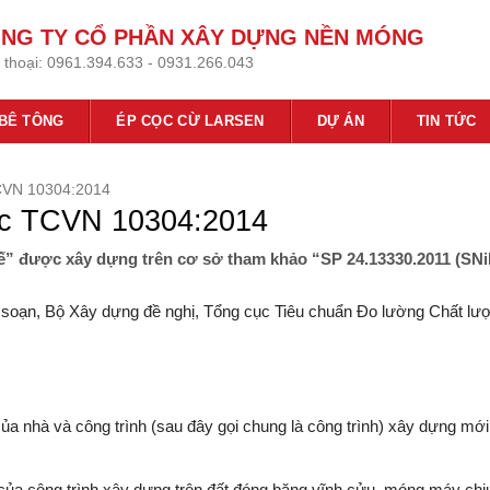
NG TY CỔ PHẦN XÂY DỰNG NỀN MÓNG
 thoại:
0961.394.633 - 0931.266.043
 BÊ TÔNG
ÉP CỌC CỪ LARSEN
DỰ ÁN
TIN TỨC
TCVN 10304:2014
cọc TCVN 10304:2014
ế” được xây dựng trên cơ sở tham khảo “SP 24.13330.2011 (SN
soạn, Bộ Xây dựng đề nghị, Tổng cục Tiêu chuẩn Đo lường Chất lư
ủa nhà và công trình (sau đây gọi chung là công trình) xây dựng mớ
của công trình xây dựng trên đất đóng băng vĩnh cửu, móng máy chịu