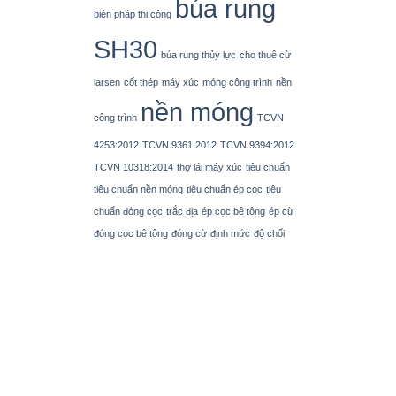
búa rung
biện pháp thi công
SH30
búa rung thủy lực
cho thuê cừ
larsen
cốt thép
máy xúc
móng công trình
nền
nền móng
công trình
TCVN
4253:2012
TCVN 9361:2012
TCVN 9394:2012
TCVN 10318:2014
thợ lái máy xúc
tiêu chuẩn
tiêu chuẩn nền móng
tiêu chuẩn ép cọc
tiêu
chuẩn đóng cọc
trắc địa
ép cọc bê tông
ép cừ
đóng cọc bê tông
đóng cừ
định mức
độ chối